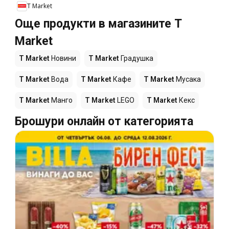
T Market
Още продукти в магазините T
Market
T Market
Новини
T Market
Градушка
T Market
Вода
T Market
Кафе
T Market
Мусака
T Market
Манго
T Market
LEGO
T Market
Кекс
Брошури онлайн от категорията