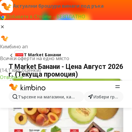
Актуални брошури винаги под ръка
Добавете в Chrome – БЕЗПЛАТНО
Кимбино ап
T Market Банани
Всички оферти на едно място
T Market Банани - Цена Август 2026
(14,1 хил. оценки)
г. (Текуща промоция)
Отворете
Търсене на магазини, категории, продукти...
Избери град