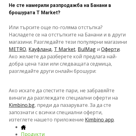
Не сте намерили разпродажба на Банани в
брошурата T Market?
Или търсите още по-голяма отстъпка?
Насладете се на отстъпките на Банани и в други
магазини. Разгледайте тези популярни магазини
METRO
,
Кауфланд
,
T Market
,
BulMag
и
Оферти
.
Ако желаете да разберете кой предлага най-
добра цена тази или следващата седмица,
разгледайте други онлайн брошури:
Ако искате да спестите пари, не забравяйте
винаги да разглеждате специални оферти на
Kimbino.bg
, преди да пазарувате. За да сте
запознати с всички специални оферти,
изтеглете нашето приложение
Kimbino app
.
Продукти