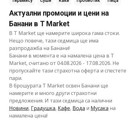
Тирамису
Суши
Каки
Пробиотик
Пица
Актуални промоции и цени на
Банани в T Market
В T Market ще намерите широка гама стоки.
Нещо повече, тази седмица ще има
разпродажба на Банани!
Банани в момента е на намалена цена в T
Market, считано от 04.08.2026 - 17.08.2026. Не
пропускайте тази страхотна оферта и спестете
пари.
В брошурата T Market освен Банани ще
намерите и много други страхотни
предложения. И тази седмица са налични
Новини
,
Градушка
,
Кафе
,
Вода
и
Мусака
на
намалена цена!