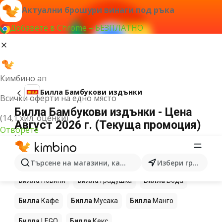
Актуални брошури винаги под ръка
Добавете в Chrome – БЕЗПЛАТНО
Кимбино ап
Билла Бамбукови издънки
Всички оферти на едно място
Билла Бамбукови издънки - Цена
(14,1 хил. оценки)
Август 2026 г. (Текуща промоция)
Отворете
Не можахме да намерим резултати за този
термин.
Още продукти в магазините Билла
Търсене на магазини, категории, продукти...
Избери град
Билла
Новини
Билла
Градушка
Билла
Вода
Билла
Кафе
Билла
Мусака
Билла
Манго
Билла
LEGO
Билла
Кекс