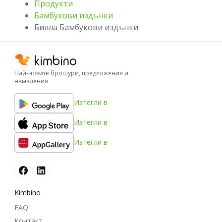
Продукти
Бамбукови издънки
Билла Бамбукови издънки
Най-новите брошури, предложения и
намаления
Изтегли в
Изтегли в
Изтегли в
Kimbino
FAQ
Контакт