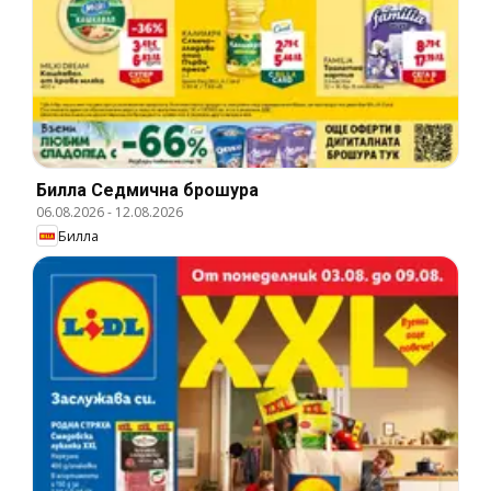
Билла Cедмична брошура
06.08.2026
-
12.08.2026
Билла