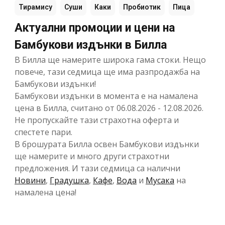
Тирамису
Суши
Каки
Пробиотик
Пица
Актуални промоции и цени на
Бамбукови издънки в Билла
В Билла ще намерите широка гама стоки. Нещо
повече, тази седмица ще има разпродажба на
Бамбукови издънки!
Бамбукови издънки в момента е на намалена
цена в Билла, считано от 06.08.2026 - 12.08.2026.
Не пропускайте тази страхотна оферта и
спестете пари.
В брошурата Билла освен Бамбукови издънки
ще намерите и много други страхотни
предложения. И тази седмица са налични
Новини
,
Градушка
,
Кафе
,
Вода
и
Мусака
на
намалена цена!