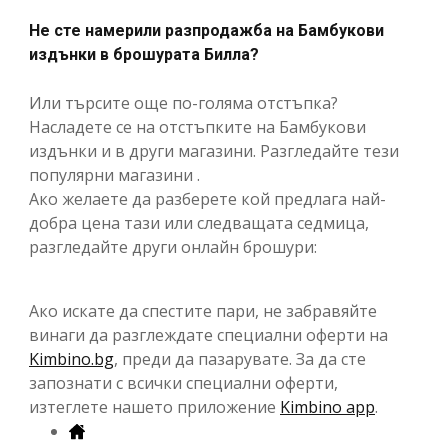
Не сте намерили разпродажба на Бамбукови
издънки в брошурата Билла?
Или търсите още по-голяма отстъпка?
Насладете се на отстъпките на Бамбукови
издънки и в други магазини. Разгледайте тези
популярни магазини .
Ако желаете да разберете кой предлага най-
добра цена тази или следващата седмица,
разгледайте други онлайн брошури:
Ако искате да спестите пари, не забравяйте
винаги да разглеждате специални оферти на
Kimbino.bg
, преди да пазарувате. За да сте
запознати с всички специални оферти,
изтеглете нашето приложение
Kimbino app
.