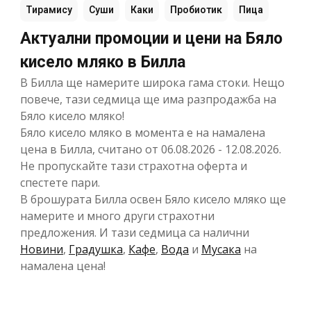
Тирамису
Суши
Каки
Пробиотик
Пица
Актуални промоции и цени на Бяло
кисело мляко в Билла
В Билла ще намерите широка гама стоки. Нещо
повече, тази седмица ще има разпродажба на
Бяло кисело мляко!
Бяло кисело мляко в момента е на намалена
цена в Билла, считано от 06.08.2026 - 12.08.2026.
Не пропускайте тази страхотна оферта и
спестете пари.
В брошурата Билла освен Бяло кисело мляко ще
намерите и много други страхотни
предложения. И тази седмица са налични
Новини
,
Градушка
,
Кафе
,
Вода
и
Мусака
на
намалена цена!