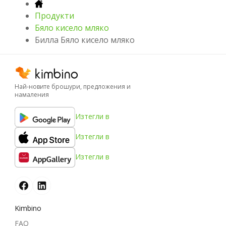
Продукти
Бяло кисело мляко
Билла Бяло кисело мляко
Най-новите брошури, предложения и
намаления
Изтегли в
Изтегли в
Изтегли в
Kimbino
FAQ