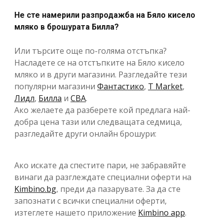
Не сте намерили разпродажба на Бяло кисело
мляко в брошурата Билла?
Или търсите още по-голяма отстъпка?
Насладете се на отстъпките на Бяло кисело
мляко и в други магазини. Разгледайте тези
популярни магазини
Фантастико
,
T Market
,
Лидл
,
Билла
и
CBA
.
Ако желаете да разберете кой предлага най-
добра цена тази или следващата седмица,
разгледайте други онлайн брошури:
Ако искате да спестите пари, не забравяйте
винаги да разглеждате специални оферти на
Kimbino.bg
, преди да пазарувате. За да сте
запознати с всички специални оферти,
изтеглете нашето приложение
Kimbino app
.