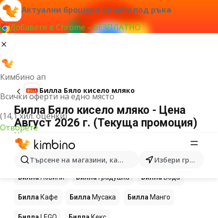
Актуални брошури винаги под ръка
Добавете в Chrome – БЕЗПЛАТНО
Кимбино ап
Билла Бяло кисело мляко
Всички оферти на едно място
Билла Бяло кисело мляко - Цена
(14,1 хил. оценки)
Август 2026 г. (Текуща промоция)
Отворете
Не можахме да намерим резултати за този
термин.
Още продукти в магазините Билла
Търсене на магазини, категории, продукти...
Избери град
Билла
Новини
Билла
Градушка
Билла
Вода
Билла
Кафе
Билла
Мусака
Билла
Манго
Билла
LEGO
Билла
Кекс