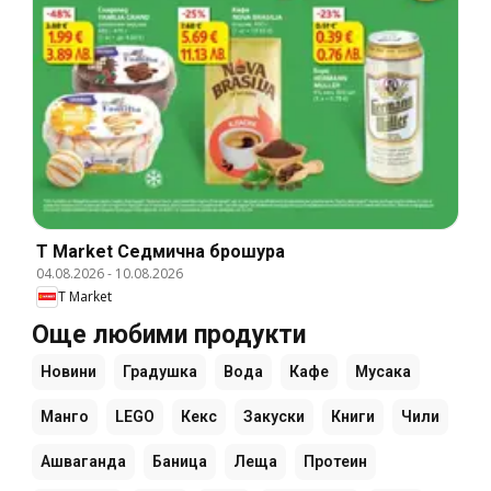
T Market Cедмична брошура
04.08.2026
-
10.08.2026
T Market
Още любими продукти
Новини
Градушка
Вода
Кафе
Мусака
Манго
LEGO
Кекс
Закуски
Книги
Чили
Ашваганда
Баница
Леща
Протеин