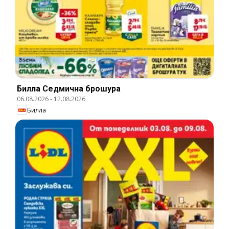
Билла Cедмична брошура
06.08.2026
-
12.08.2026
Билла