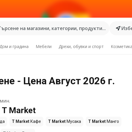
Търсене на магазини, категории, продукти...
Избе
Дом и градина
Мебели
Дрехи, обувки и спорт
Козметик
не - Цена Август 2026 г.
мин.
 T Market
да
T Market
Кафе
T Market
Мусака
T Market
Манго