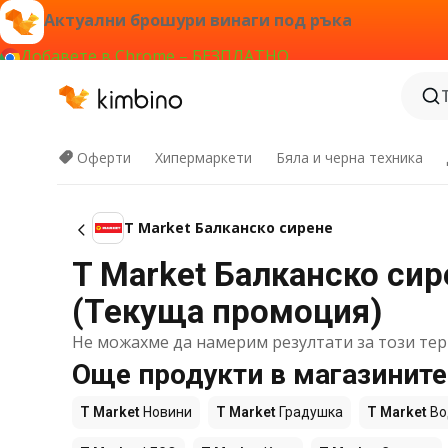
Актуални брошури винаги под ръка
Добавете в Chrome – БЕЗПЛАТНО
Оферти
Хипермаркети
Бяла и черна техника
T Market Балканско сирене
T Market Балканско сире
(Текуща промоция)
Не можахме да намерим резултати за този тер
Още продукти в магазините
T Market
Новини
T Market
Градушка
T Market
Во