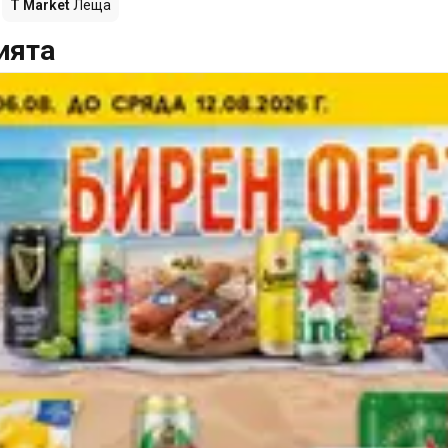
T Market
Леща
ията