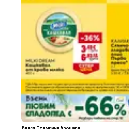
Билла Cедмична брошура