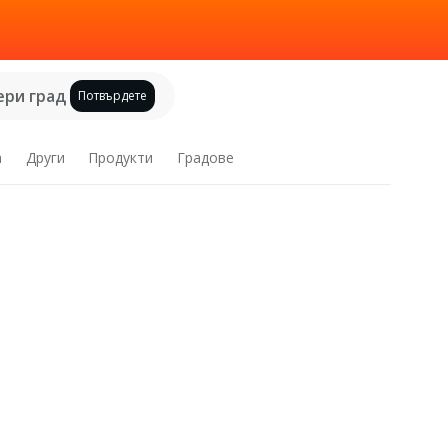
ри град
Потвърдете
а
Други
Продукти
Градове