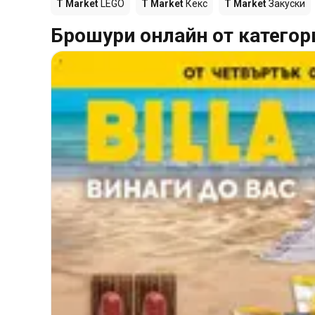
T Market
LEGO
T Market
Кекс
T Market
Закуски
Брошури онлайн от категор