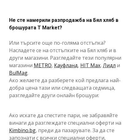
Не сте намерили разпродажба на Бял хляб в
брошурата T Market?
Или търсите още по-голяма отстъпка?
Насладете се на отстъпките на Бял хляб и в
други магазини. Разгледайте тези популярни
магазини
METRO
,
Кауфланд
,
HIT Max
,
Лидл
и
BulMag
.
Ако желаете да разберете кой предлага най-
добра цена тази или следващата седмица,
разгледайте други онлайн брошури:
Ако искате да спестите пари, не забравяйте
винаги да разглеждате специални оферти на
Kimbino.bg
, преди да пазарувате. За да сте
запознати с всички специални оферти,