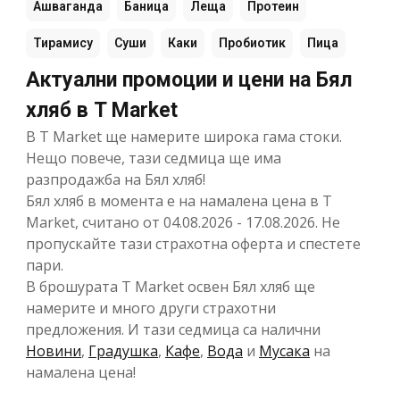
Ашваганда
Баница
Леща
Протеин
Тирамису
Суши
Каки
Пробиотик
Пица
Актуални промоции и цени на Бял
хляб в T Market
В T Market ще намерите широка гама стоки.
Нещо повече, тази седмица ще има
разпродажба на Бял хляб!
Бял хляб в момента е на намалена цена в T
Market, считано от 04.08.2026 - 17.08.2026. Не
пропускайте тази страхотна оферта и спестете
пари.
В брошурата T Market освен Бял хляб ще
намерите и много други страхотни
предложения. И тази седмица са налични
Новини
,
Градушка
,
Кафе
,
Вода
и
Мусака
на
намалена цена!