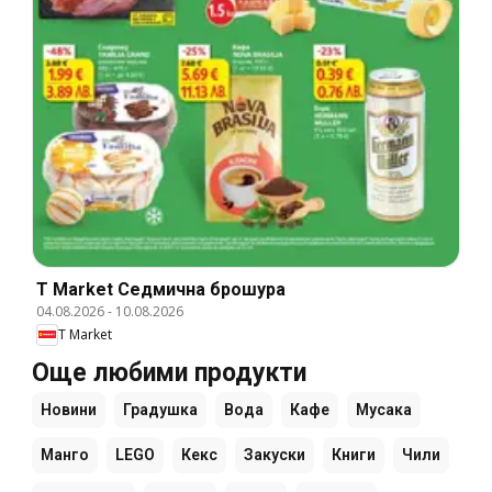
T Market Cедмична брошура
04.08.2026
-
10.08.2026
T Market
Още любими продукти
Новини
Градушка
Вода
Кафе
Мусака
Манго
LEGO
Кекс
Закуски
Книги
Чили