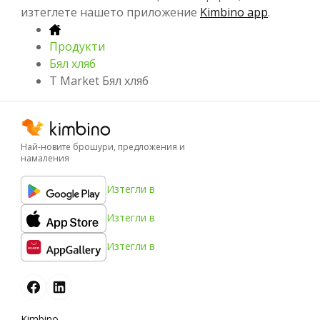
изтеглете нашето приложение
Kimbino app
.
Продукти
Бял хляб
T Market Бял хляб
Най-новите брошури, предложения и
намаления
Изтегли в
Изтегли в
Изтегли в
Kimbino