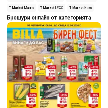
T Market
Манго
T Market
LEGO
T Market
Кекс
Брошури онлайн от категорията