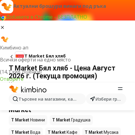
Актуални брошури винаги под ръка
Добавете в Chrome – БЕЗПЛАТНО
Кимбино ап
T Market Бял хляб
Всички оферти на едно място
T Market Бял хляб - Цена Август
(14,1 хил. оценки)
2026 г. (Текуща промоция)
Отворете
Не можахме да намерим резултати за този
термин.
Още продукти в магазините T
Търсене на магазини, категории, продукти...
Избери град
Market
T Market
Новини
T Market
Градушка
T Market
Вода
T Market
Кафе
T Market
Мусака