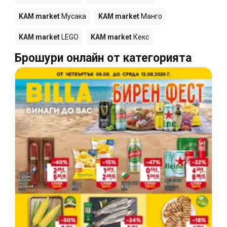
KAM market
Мусака
KAM market
Манго
KAM market
LEGO
KAM market
Кекс
Брошури онлайн от категорията