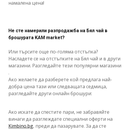
намалена цена!
Не сте намерили разпродажба на Бял чай в
брошурата KAM market?
Или търсите още по-голяма отстъпка?
Насладете се на отстъпките на Бял чай и в други
магазини. Разгледайте тези популярни магазини
.
Ако желаете да разберете кой предлага най-
добра цена тази или следващата седмица,
разгледайте други онлайн брошури:
Ако искате да спестите пари, не забравяйте
винаги да разглеждате специални оферти на
Kimbino.bg
, преди да пазарувате. За да сте