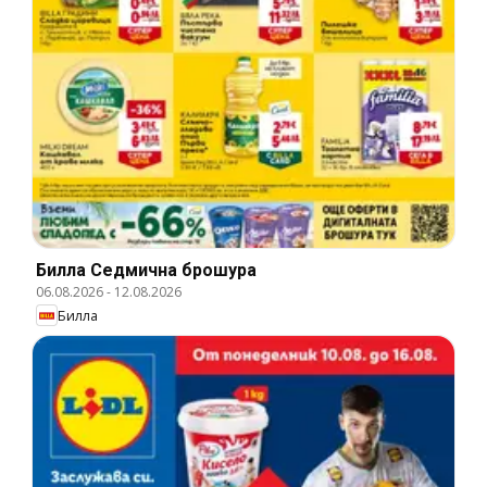
Билла Cедмична брошура
06.08.2026
-
12.08.2026
Билла