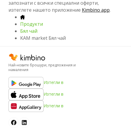
запознати с всички специални оферти,
изтеглете нашето приложение
Kimbino app
.
Продукти
Бял чай
KAM market Бял чай
Най-новите брошури, предложения и
намаления
Изтегли в
Изтегли в
Изтегли в