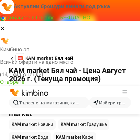
Актуални брошури винаги под ръка
Добавете в Chrome – БЕЗПЛАТНО
Кимбино ап
KAM market Бял чай
Всички оферти на едно място
KAM market Бял чай - Цена Август
(14,1 хил. оценки)
2026 г. (Текуща промоция)
Отворете
Не можахме да намерим резултати за този
термин.
Още продукти в магазините KAM
Търсене на магазини, категории, продукти...
Избери град
market
KAM market
Новини
KAM market
Градушка
KAM market
Вода
KAM market
Кафе