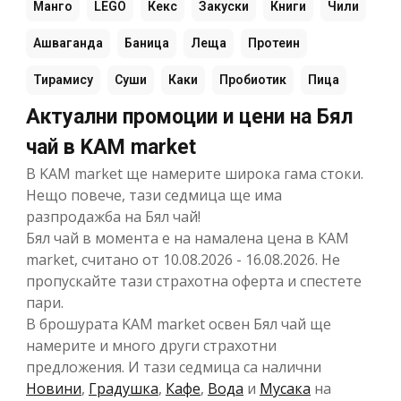
Манго
LEGO
Кекс
Закуски
Книги
Чили
Ашваганда
Баница
Леща
Протеин
Тирамису
Суши
Каки
Пробиотик
Пица
Актуални промоции и цени на Бял
чай в KAM market
В KAM market ще намерите широка гама стоки.
Нещо повече, тази седмица ще има
разпродажба на Бял чай!
Бял чай в момента е на намалена цена в KAM
market, считано от 10.08.2026 - 16.08.2026. Не
пропускайте тази страхотна оферта и спестете
пари.
В брошурата KAM market освен Бял чай ще
намерите и много други страхотни
предложения. И тази седмица са налични
Новини
,
Градушка
,
Кафе
,
Вода
и
Мусака
на