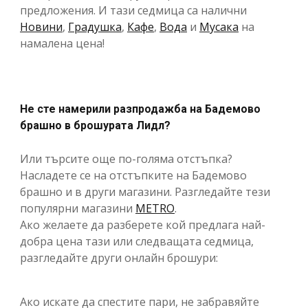
предложения. И тази седмица са налични
Новини
,
Градушка
,
Кафе
,
Вода
и
Мусака
на
намалена цена!
Не сте намерили разпродажба на Бадемово
брашно в брошурата Лидл?
Или търсите още по-голяма отстъпка?
Насладете се на отстъпките на Бадемово
брашно и в други магазини. Разгледайте тези
популярни магазини
METRO
.
Ако желаете да разберете кой предлага най-
добра цена тази или следващата седмица,
разгледайте други онлайн брошури:
Ако искате да спестите пари, не забравяйте