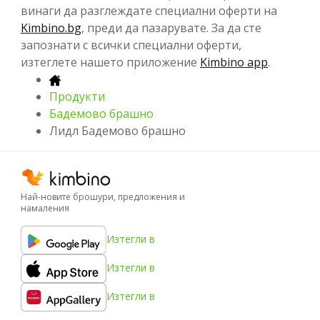
винаги да разглеждате специални оферти на
Kimbino.bg
, преди да пазарувате. За да сте
запознати с всички специални оферти,
изтеглете нашето приложение
Kimbino app
.
Продукти
Бадемово брашно
Лидл Бадемово брашно
Най-новите брошури, предложения и
намаления
Изтегли в
Изтегли в
Изтегли в