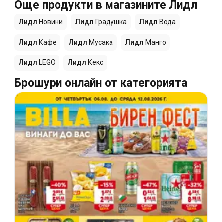
Още продукти в магазините Лидл
Лидл
Новини
Лидл
Градушка
Лидл
Вода
Лидл
Кафе
Лидл
Мусака
Лидл
Манго
Лидл
LEGO
Лидл
Кекс
Брошури онлайн от категорията