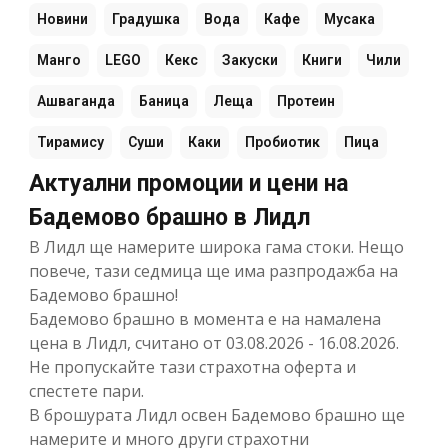
Новини
Градушка
Вода
Кафе
Мусака
Манго
LEGO
Кекс
Закуски
Книги
Чили
Ашваганда
Баница
Леща
Протеин
Тирамису
Суши
Каки
Пробиотик
Пица
Актуални промоции и цени на
Бадемово брашно в Лидл
В Лидл ще намерите широка гама стоки. Нещо
повече, тази седмица ще има разпродажба на
Бадемово брашно!
Бадемово брашно в момента е на намалена
цена в Лидл, считано от 03.08.2026 - 16.08.2026.
Не пропускайте тази страхотна оферта и
спестете пари.
В брошурата Лидл освен Бадемово брашно ще
намерите и много други страхотни