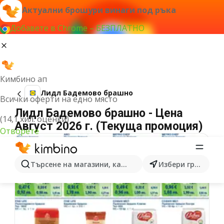
Актуални брошури винаги под ръка
Добавете в Chrome – БЕЗПЛАТНО
Кимбино ап
Лидл Бадемово брашно
Всички оферти на едно място
Лидл Бадемово брашно - Цена
(14,1 хил. оценки)
Август 2026 г. (Текуща промоция)
Отворете
Търсене на магазини, категории, продукти...
Избери град