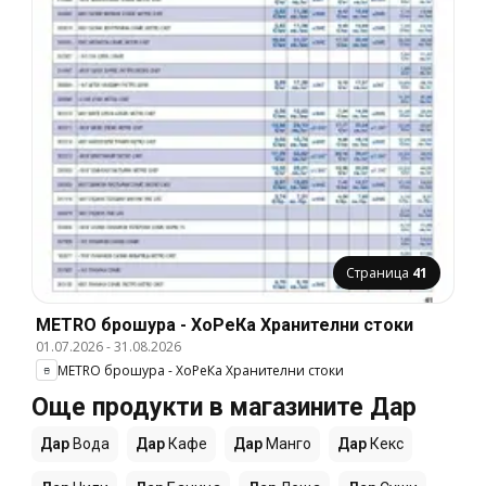
Страница
41
METRO брошура - ХоРеКа Хранителни стоки
01.07.2026
-
31.08.2026
METRO брошура - ХоРеКа Хранителни стоки
Още продукти в магазините Дар
Дар
Вода
Дар
Кафе
Дар
Манго
Дар
Кекс