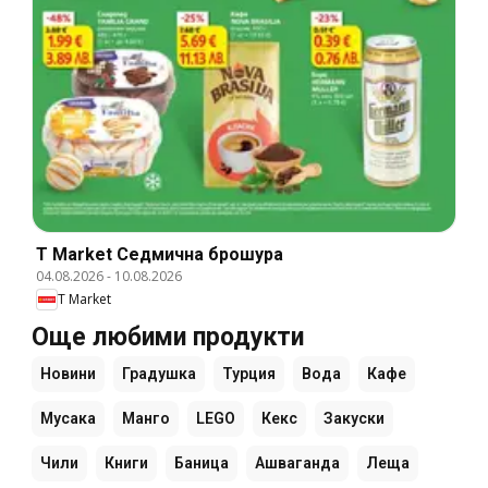
T Market Cедмична брошура
04.08.2026
-
10.08.2026
T Market
Още любими продукти
Новини
Градушка
Турция
Вода
Кафе
Мусака
Манго
LEGO
Кекс
Закуски
Чили
Книги
Баница
Ашваганда
Леща