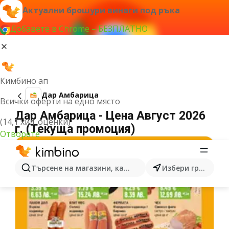
Актуални брошури винаги под ръка
Добавете в Chrome – БЕЗПЛАТНО
Кимбино ап
Дар Амбарица
Всички оферти на едно място
Дар Амбарица - Цена Август 2026
(14,1 хил. оценки)
г. (Текуща промоция)
Отворете
Търсене на магазини, категории, продукти...
Избери град