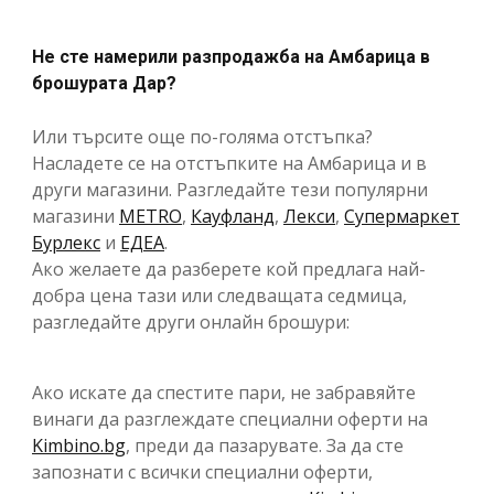
Не сте намерили разпродажба на Амбарица в
брошурата Дар?
Или търсите още по-голяма отстъпка?
Насладете се на отстъпките на Амбарица и в
други магазини. Разгледайте тези популярни
магазини
METRO
,
Кауфланд
,
Лекси
,
Супермаркет
Бурлекс
и
ЕДЕА
.
Ако желаете да разберете кой предлага най-
добра цена тази или следващата седмица,
разгледайте други онлайн брошури:
Ако искате да спестите пари, не забравяйте
винаги да разглеждате специални оферти на
Kimbino.bg
, преди да пазарувате. За да сте
запознати с всички специални оферти,