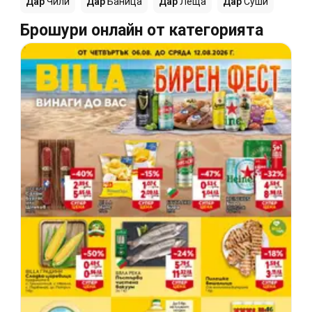
Дар
Чили
Дар
Баница
Дар
Леща
Дар
Суши
Брошури онлайн от категорията