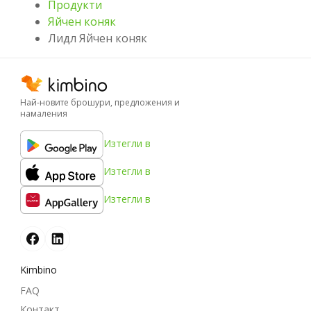
Продукти
Яйчен коняк
Лидл Яйчен коняк
Най-новите брошури, предложения и
намаления
Изтегли в
Изтегли в
Изтегли в
Kimbino
FAQ
Контакт