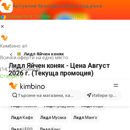
Актуални брошури винаги под ръка
Добавете в Chrome – БЕЗПЛАТНО
Кимбино ап
Лидл Яйчен коняк
Всички оферти на едно място
Лидл Яйчен коняк - Цена Август
(14,1 хил. оценки)
2026 г. (Текуща промоция)
Отворете
Не можахме да намерим резултати за този
термин.
Още продукти в магазините Лидл
Търсене на магазини, категории, продукти...
Избери град
Лидл
Новини
Лидл
Градушка
Лидл
Вода
Лидл
Кафе
Лидл
Мусака
Лидл
Манго
Лидл
LEGO
Лидл
Кекс