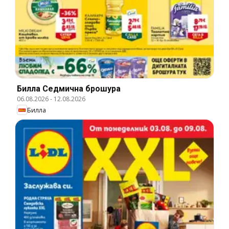
Билла Cедмична брошура
06.08.2026
-
12.08.2026
Билла