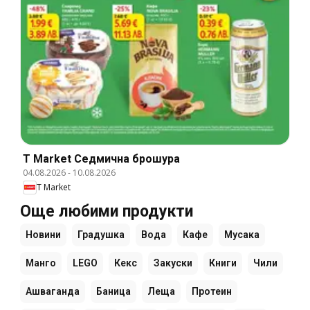
T Market Cедмична брошура
04.08.2026
-
10.08.2026
T Market
Още любими продукти
Новини
Градушка
Вода
Кафе
Мусака
Манго
LEGO
Кекс
Закуски
Книги
Чили
Ашваганда
Баница
Леща
Протеин