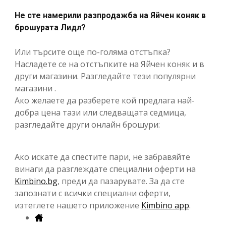
Не сте намерили разпродажба на Яйчен коняк в
брошурата Лидл?
Или търсите още по-голяма отстъпка?
Насладете се на отстъпките на Яйчен коняк и в
други магазини. Разгледайте тези популярни
магазини .
Ако желаете да разберете кой предлага най-
добра цена тази или следващата седмица,
разгледайте други онлайн брошури:
Ако искате да спестите пари, не забравяйте
винаги да разглеждате специални оферти на
Kimbino.bg
, преди да пазарувате. За да сте
запознати с всички специални оферти,
изтеглете нашето приложение
Kimbino app
.