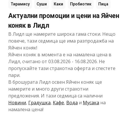
Тирамису
Суши
Каки
Пробиотик
Пица
Актуални промоции и цени на Яйчен
коняк в Лидл
В Лидл ще намерите широка гама стоки. Нещо
повече, тази седмица ще има разпродажба на
Яйчен коняк!
Яйчен коняк в момента е на намалена цена в
Лидл, считано от 03.08.2026 - 16.08.2026. Не
пропускайте тази страхотна оферта и спестете
пари.
В брошурата Лидл освен Яйчен коняк ще
намерите и много други страхотни
предложения. И тази седмица са налични
Новини
,
Градушка
,
Кафе
,
Вода
и
Мусака
на
намалена цена!