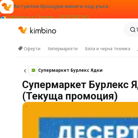
Актуални брошури винаги под ръка
Добавете в Chrome – БЕЗПЛАТНО
Оферти
Хипермаркети
Бяла и черна техника
Супермаркет Бурлекс Ядки
Супермаркет Бурлекс Яд
(Текуща промоция)