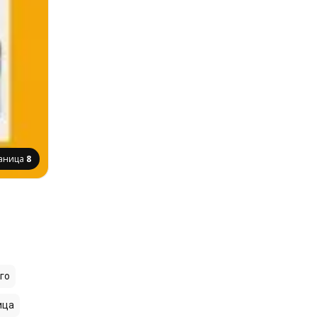
аница
8
го
ица