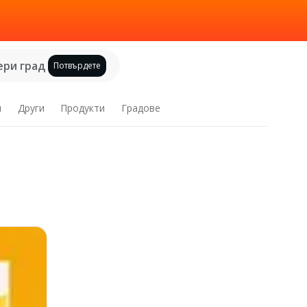
ри град
Потвърдете
и
Други
Продукти
Градове