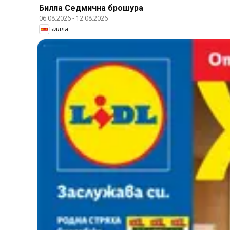
Билла Cедмична брошура
06.08.2026
-
12.08.2026
Билла