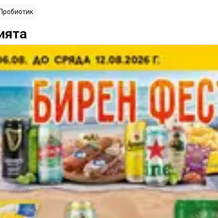
Пробиотик
ията