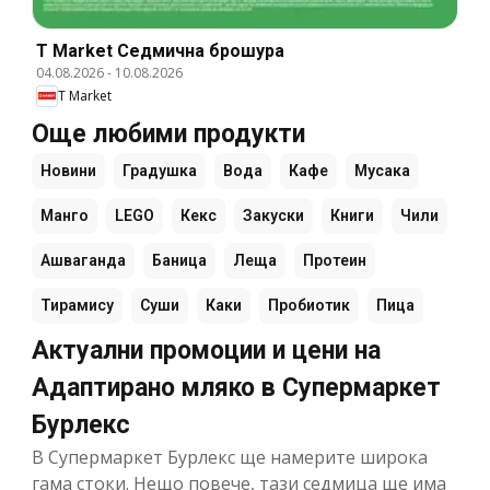
T Market Cедмична брошура
04.08.2026
-
10.08.2026
T Market
Още любими продукти
Новини
Градушка
Вода
Кафе
Мусака
Манго
LEGO
Кекс
Закуски
Книги
Чили
Ашваганда
Баница
Леща
Протеин
Тирамису
Суши
Каки
Пробиотик
Пица
Актуални промоции и цени на
Адаптирано мляко в Супермаркет
Бурлекс
В Супермаркет Бурлекс ще намерите широка
гама стоки. Нещо повече, тази седмица ще има