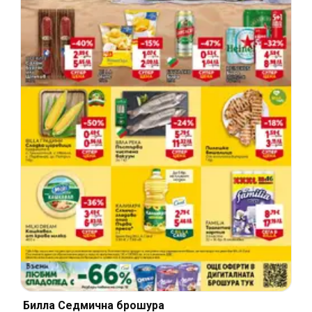
Билла Cедмична брошура