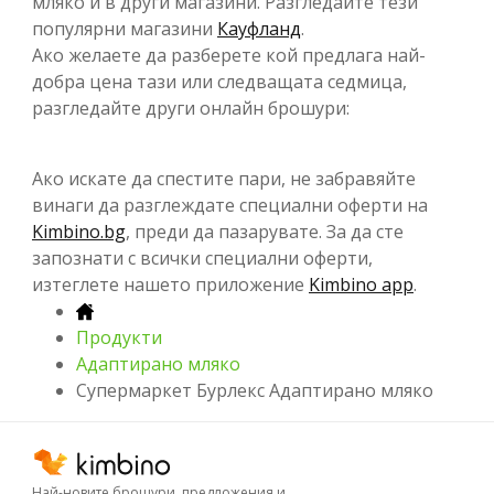
мляко и в други магазини. Разгледайте тези
популярни магазини
Кауфланд
.
Ако желаете да разберете кой предлага най-
добра цена тази или следващата седмица,
разгледайте други онлайн брошури:
Ако искате да спестите пари, не забравяйте
винаги да разглеждате специални оферти на
Kimbino.bg
, преди да пазарувате. За да сте
запознати с всички специални оферти,
изтеглете нашето приложение
Kimbino app
.
Продукти
Адаптирано мляко
Супермаркет Бурлекс Адаптирано мляко
Най-новите брошури, предложения и