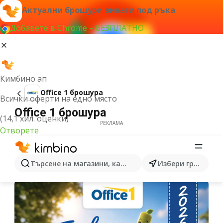
Актуални брошури винаги под ръка
Добавете в Chrome – БЕЗПЛАТНО
Кимбино ап
Office 1 брошура
Всички оферти на едно място
Office 1 брошура
(14,1 хил. оценки)
РЕКЛАМА
Отворете
Търсене на магазини, категории, продукти...
Избери град