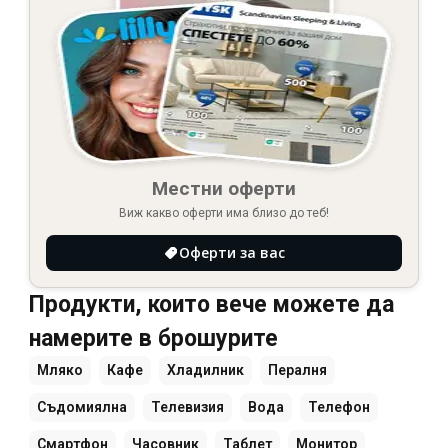
Местни оферти
Виж какво оферти има близо до теб!
Оферти за вас
Продукти, които вече можете да
намерите в брошурите
Мляко
Кафе
Хладилник
Пералня
Съдомиялна
Телевизия
Вода
Телефон
Смартфон
Часовник
Таблет
Монитор