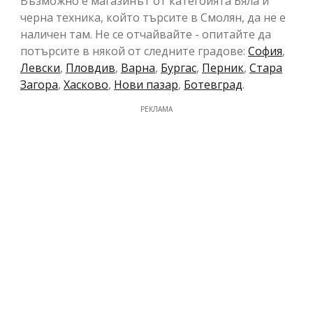
Възможно е магазинът от категоията Бяла и
черна техника, който търсите в Смолян, да не е
наличен там. Не се отчайвайте - опитайте да
потърсите в някой от следните градове:
София
,
Левски
,
Пловдив
,
Варна
,
Бургас
,
Перник
,
Стара
Загора
,
Хасково
,
Нови пазар
,
Ботевград
.
РЕКЛАМА