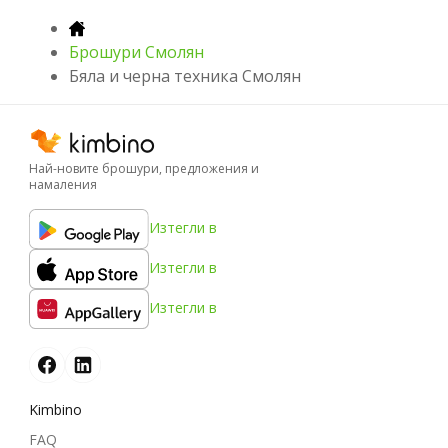
Брошури Смолян
Бяла и черна техника Смолян
Най-новите брошури, предложения и
намаления
Изтегли в
Изтегли в
Изтегли в
Kimbino
FAQ