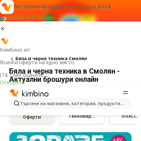
Актуални брошури винаги под ръка
Добавете в Chrome – БЕЗПЛАТНО
Кимбино ап
Бяла и черна техника Смолян
Всички оферти на едно място
Бяла и черна техника в Смолян -
(14,1 хил. оценки)
Актуални брошури онлайн
Отворете
Търсене на магазини, категории, продукти...
Техномаркет
VIVACO
Оферти