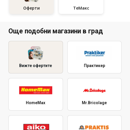
ТеMакс
Оферти
Още подобни магазини в град
Вижте офертите
Практикер
HomeMax
Mr.Bricolage