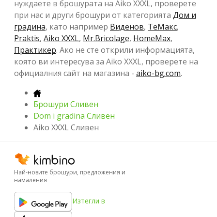
нуждаете в брошурата на Aiko XXXL, проверете
при нас и други брошури от категорията
Дом и
градина
, като например
Виденов
,
ТеMакс
,
Praktis
,
Aiko XXXL
,
Mr.Bricolage
,
HomeMax
,
Практикер
. Ако не сте открили информацията,
която ви интересува за Aiko XXXL, проверете на
официалния сайт на магазина -
aiko-bg.com
.
Брошури Сливен
Dom i gradina Сливен
Aiko XXXL Сливен
Най-новите брошури, предложения и
намаления
Изтегли в