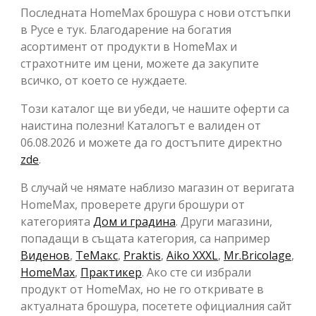
Последната HomeMax брошура с нови отстъпки
в Русе е тук. Благодарение на богатия
асортимент от продукти в HomeMax и
страхотните им цени, можете да закупите
всичко, от което се нуждаете.
Този каталог ще ви убеди, че нашите оферти са
наистина полезни! Каталогът е валиден от
06.08.2026 и можете да го достъпите директно
zde
.
В случай че нямате наблизо магазин от веригата
HomeMax, проверете други брошури от
категорията
Дом и градина
. Други магазини,
попадащи в същата категория, са например
Виденов
,
ТеMакс
,
Praktis
,
Aiko XXXL
,
Mr.Bricolage
,
HomeMax
,
Практикер
. Ако сте си избрали
продукт от HomeMax, но не го откривате в
актуалната брошура, посетете официалния сайт