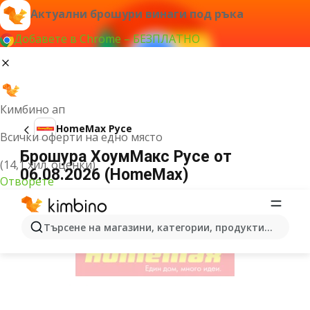
Актуални брошури винаги под ръка
Добавете в Chrome – БЕЗПЛАТНО
Кимбино ап
HomeMax Русе
Всички оферти на едно място
Брошура ХоумМакс Русе от
(14,1 хил. оценки)
06.08.2026 (HomeMax)
Отворете
РЕКЛАМА
Търсене на магазини, категории, продукти...