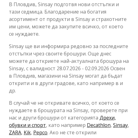
В Пловдив, Sinsay подготвя нови отстъпки и
тази седмица. Благодарение на богатия
асортимент от продукти в Sinsay и страхотните
им цени, можете да закупите всичко, от което
се нуждаете.
Sinsay ще ви информира редовно за последните
отстъпки чрез своите брошури. Още днес
можете да откриете най-актуалната брошура на
Sinsay, с валидност 28.07.2026 - 02.09.2026 Освен
в Пловдив, магазини на Sinsay могат да бъдат
открити и в други градове, като например в и
др.
В случай че не откривате всичко, от което се
нуждаете в брошурата на Sinsay, проверете при
нас и други брошури от категорията
Дрехи,
обувки и спорт
, като например
Decathlon
,
Sinsay
,
ZARA
,
Kik
,
Pepco
. Ако не сте открили