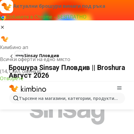
Актуални брошури винаги под ръка
Добавете в Chrome – БЕЗПЛАТНО
Кимбино ап
Sinsay Пловдив
Всички оферти на едно място
Брошура Sinsay Пловдив || Broshura
(14,1 хил. оценки)
Август 2026
Отворете
РЕКЛАМА
Търсене на магазини, категории, продукти...