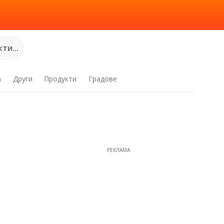
ти...
а
Други
Продукти
Градове
н
РЕКЛАМА