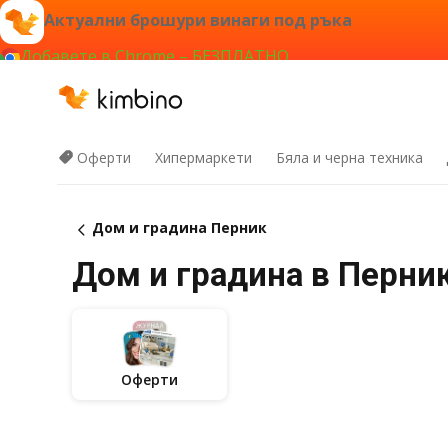
Актуални брошури винаги под ръка
Добавете в Chrome – БЕЗПЛАТНО
Оферти
Хипермаркети
Бяла и черна техника
Дом и градина Перник
Дом и градина в Перни
Оферти