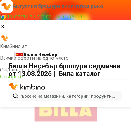
Актуални брошури винаги под ръка
Добавете в Chrome – БЕЗПЛАТНО
Кимбино ап
Билла Несебър
Всички оферти на едно място
Билла Несебър брошура седмична
(14,1 хил. оценки)
от 13.08.2026 || Била каталог
Отворете
РЕКЛАМА
Търсене на магазини, категории, продукти...