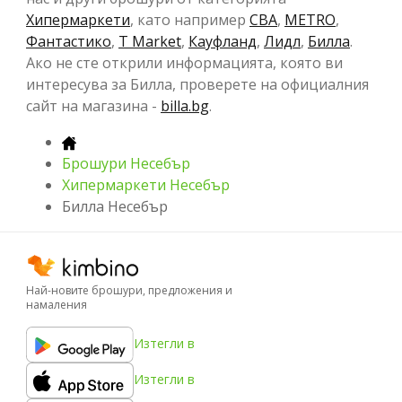
Хипермаркети
, като например
CBA
,
METRO
,
Фантастико
,
T Market
,
Кауфланд
,
Лидл
,
Билла
.
Ако не сте открили информацията, която ви
интересува за Билла, проверете на официалния
сайт на магазина -
billa.bg
.
Брошури Несебър
Хипермаркети Несебър
Билла Несебър
Най-новите брошури, предложения и
намаления
Изтегли в
Изтегли в