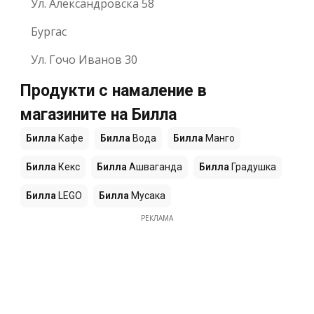
Ул. Александровска 58
Бургас
Ул. Гочо Иванов 30
Продукти с намаление в
магазините на Билла
Билла
Кафе
Билла
Вода
Билла
Манго
Билла
Кекс
Билла
Ашваганда
Билла
Градушка
Билла
LEGO
Билла
Мусака
РЕКЛАМА