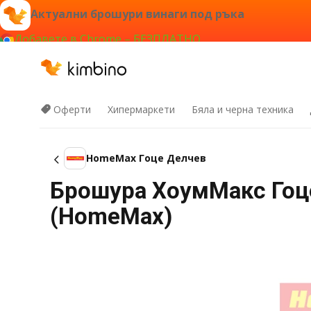
Актуални брошури винаги под ръка
Добавете в Chrome – БЕЗПЛАТНО
Оферти
Хипермаркети
Бяла и черна техника
HomeMax Гоце Делчев
Брошура ХоумМакс Гоце
(HomeMax)