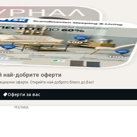
й най-добрите оферти
ециални оферти. Открийте най-доброто близо до Вас!
Оферти за вас
РЕКЛАМА