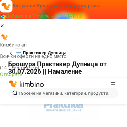
Актуални брошури винаги под ръка
Добавете в Chrome – БЕЗПЛАТНО
Кимбино ап
Практикер Дупница
Всички оферти на едно място
Брошура Практикер Дупница от
(14,1 хил. оценки)
30.07.2026 || Намаление
Отворете
РЕКЛАМА
Търсене на магазини, категории, продукти...