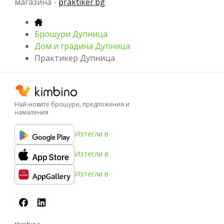
магазина -
praktiker.bg
.
Брошури Дупница
Дом и градина Дупница
Практикер Дупница
Най-новите брошури, предложения и
намаления
Изтегли в
Изтегли в
Изтегли в