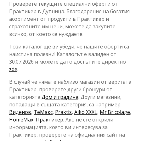
Проверете текущите специални оферти от
Практикер в Дупница. Благодарение на богатия
асортимент от продукти в Практикер и
страхотните им цени, можете да закупите
всичко, от което се нуждаете.
Този каталог ще ви убеди, че нашите оферти са
наистина полезни! Каталогът е валиден от
30.07.2026 и можете да го достъпите директно
zde
.
В случай че нямате наблизо магазин от веригата
Практикер, проверете други брошури от
категорията
Дом и градина
. Други магазини,
попадащи в същата категория, са например
Виденов
,
ТеMакс
,
Praktis
,
Aiko XXXL
,
Mr.Bricolage
,
HomeMax
,
Практикер
. Ако не сте открили
информацията, която ви интересува за
Практикер, проверете на официалния сайт на