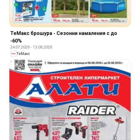
ТеMакс брошура - Сезонни намаления с до
-60%
24.07.2026
-
13.08.2026
ТеMакс