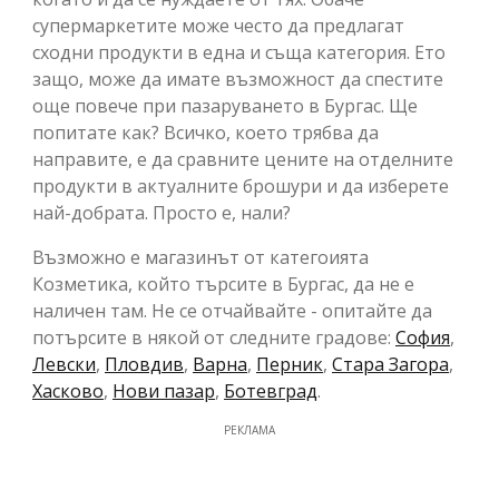
супермаркетите може често да предлагат
сходни продукти в една и съща категория. Ето
защо, може да имате възможност да спестите
още повече при пазаруването в Бургас. Ще
попитате как? Всичко, което трябва да
направите, е да сравните цените на отделните
продукти в актуалните брошури и да изберете
най-добрата. Просто е, нали?
Възможно е магазинът от категоията
Козметика, който търсите в Бургас, да не е
наличен там. Не се отчайвайте - опитайте да
потърсите в някой от следните градове:
София
,
Левски
,
Пловдив
,
Варна
,
Перник
,
Стара Загора
,
Хасково
,
Нови пазар
,
Ботевград
.
РЕКЛАМА