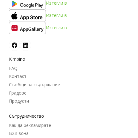
Изтегли в
Изтегли в
Изтегли в
Kimbino
FAQ
Контакт
Съобщи за съдържание
Градове
Продукти
Cътрудничество
Как да рекламирате
B2B зона