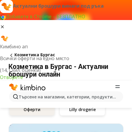
Актуални брошури винаги под ръка
Добавете в Chrome – БЕЗПЛАТНО
Кимбино ап
Козметика Бургас
Всички оферти на едно място
Козметика в Бургас - Актуални
(14,1 хил. оценки)
брошури онлайн
Отворете
Търсене на магазини, категории, продукти...
Lilly drogerie
Оферти