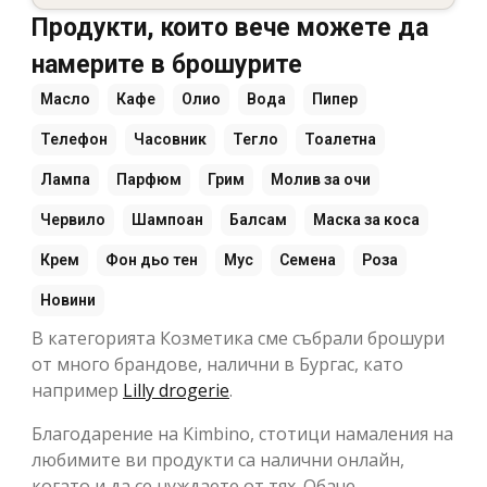
Продукти, които вече можете да
намерите в брошурите
Масло
Кафе
Олио
Вода
Пипер
Телефон
Часовник
Тегло
Тоалетна
Лампа
Парфюм
Грим
Молив за очи
Червило
Шампоан
Балсам
Маска за коса
Крем
Фон дьо тен
Мус
Семена
Роза
Новини
В категорията Козметика сме събрали брошури
от много брандове, налични в Бургас, като
например
Lilly drogerie
.
Благодарение на Kimbino, стотици намаления на
любимите ви продукти са налични онлайн,
когато и да се нуждаете от тях. Обаче