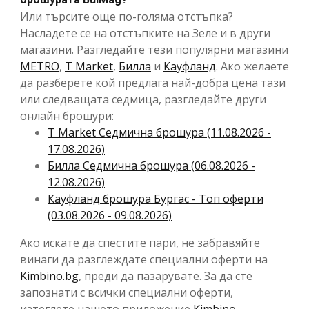
Или търсите още по-голяма отстъпка?
Насладете се на отстъпките на Зеле и в други
магазини. Разгледайте тези популярни магазини
METRO
,
T Market
,
Билла
и
Кауфланд
. Ако желаете
да разберете кой предлага най-добра цена тази
или следващата седмица, разгледайте други
онлайн брошури:
T Market Cедмична брошура (11.08.2026 -
17.08.2026)
Билла Cедмична брошура (06.08.2026 -
12.08.2026)
Кауфланд брошура Бургас - Топ оферти
(03.08.2026 - 09.08.2026)
Ако искате да спестите пари, не забравяйте
винаги да разглеждате специални оферти на
Kimbino.bg
, преди да пазарувате. За да сте
запознати с всички специални оферти,
изтеглете нашето приложение
Kimbino
.