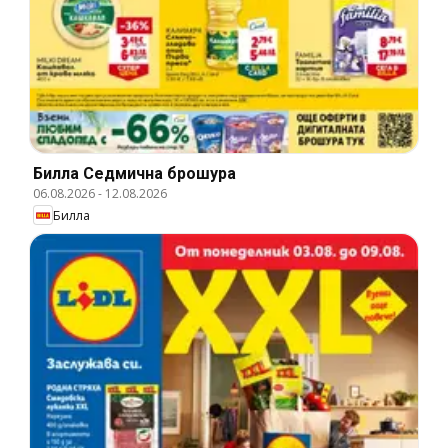
Билла Cедмична брошура
06.08.2026
-
12.08.2026
Билла