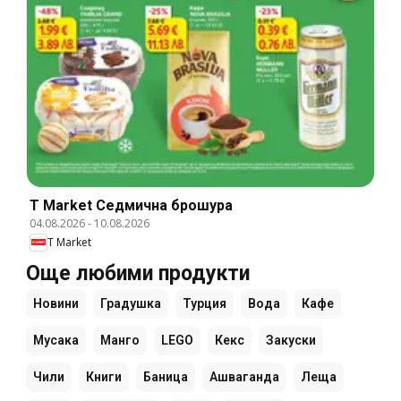
T Market Cедмична брошура
04.08.2026
-
10.08.2026
T Market
Още любими продукти
Новини
Градушка
Турция
Вода
Кафе
Мусака
Манго
LEGO
Кекс
Закуски
Чили
Книги
Баница
Ашваганда
Леща