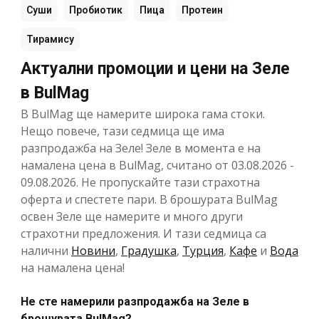
Суши
Пробиотик
Пица
Протеин
Тирамису
Актуални промоции и цени на Зеле
в BulMag
В BulMag ще намерите широка гама стоки.
Нещо повече, тази седмица ще има
разпродажба на Зеле! Зеле в момента е на
намалена цена в BulMag, считано от 03.08.2026 -
09.08.2026. Не пропускайте тази страхотна
оферта и спестете пари. В брошурата BulMag
освен Зеле ще намерите и много други
страхотни предложения. И тази седмица са
налични
Новини
,
Градушка
,
Турция
,
Кафе
и
Вода
на намалена цена!
Не сте намерили разпродажба на Зеле в
брошурата BulMag?