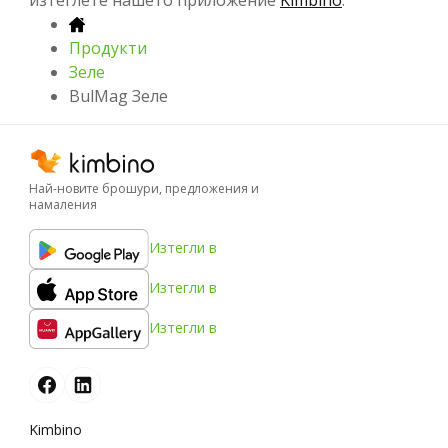
Продукти
Зеле
BulMag Зеле
Най-новите брошури, предложения и
намаления
Изтегли в
Изтегли в
Изтегли в
Kimbino