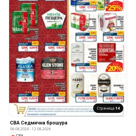
Страница
14
CBA Cедмична брошура
06.08.2026
-
12.08.2026
CBA