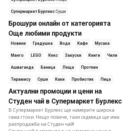
Супермаркет Бурлекс
Суши
Брошури онлайн от категорията
Още любими продукти
Новини
Градушка
Вода
Кафе
Мусака
Манго
LEGO
Кекс
Закуски
Книги
Чили
Ашваганда
Баница
Леща
Протеин
Тирамису
Суши
Каки
Пробиотик
Пица
Актуални промоции и цени на
Студен чай в Супермаркет Бурлекс
В Супермаркет Бурлекс ще намерите широка
гама стоки. Нещо повече, тази седмица ще има
разпродажба на Студен чай!
Студен чай в момента е на намалена цена в