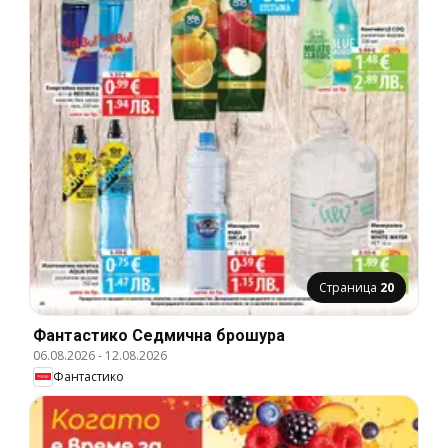
Страница
20
Фантастико Cедмична брошура
06.08.2026
-
12.08.2026
Фантастико