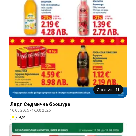
Страница
31
Лидл Cедмична брошура
10.08.2026
-
16.08.2026
Лидл