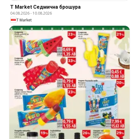
T Market Cедмична брошура
04.08.2026
-
10.08.2026
T Market