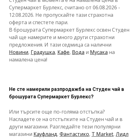
Супермаркет Бурлекс, считано от 06.08.2026 -
12.08.2026. Не пропускайте тази страхотна
оферта и спестете пари.
В брошурата Супермаркет Бурлекс освен Студен
чай ще намерите и много други страхотни
предложения. И тази седмица са налични
Новини
,
Градушка
,
Кафе
,
Вода
и
Мусака
на
намалена цена!
Не сте намерили разпродажба на Студен чай в
брошурата Супермаркет Бурлекс?
Или търсите още по-голяма отстъпка?
Насладете се на отстъпките на Студен чай и в
други магазини. Разгледайте тези популярни
магазини
Кауфланд
,
Фантастико
,
T Market
,
Лидл