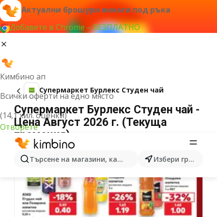
Актуални брошури винаги под ръка
Добавете в Chrome – БЕЗПЛАТНО
Кимбино ап
Супермаркет Бурлекс Студен чай
Всички оферти на едно място
Супермаркет Бурлекс Студен чай -
(14,1 хил. оценки)
Цена Август 2026 г. (Текуща
Отворете
промоция)
Търсене на магазини, категории, продукти...
Избери град