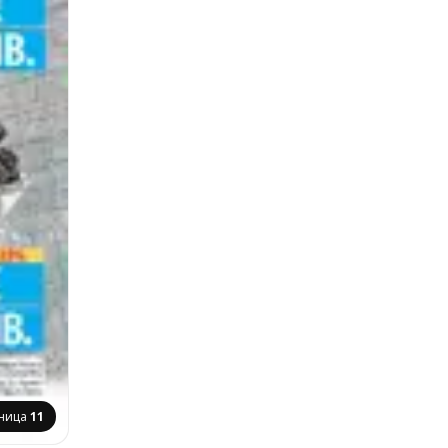
ница
11