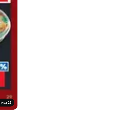
ница
29