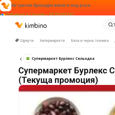
Актуални брошури винаги под ръка
Добавете в Chrome – БЕЗПЛАТНО
Оферти
Хипермаркети
Бяла и черна техника
Супермаркет Бурлекс Сельодка
Супермаркет Бурлекс Се
(Текуща промоция)