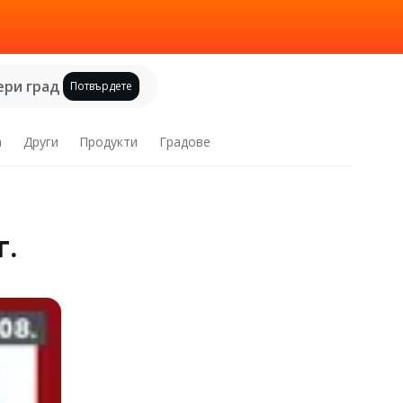
ри град
Потвърдете
а
Други
Продукти
Градове
г.