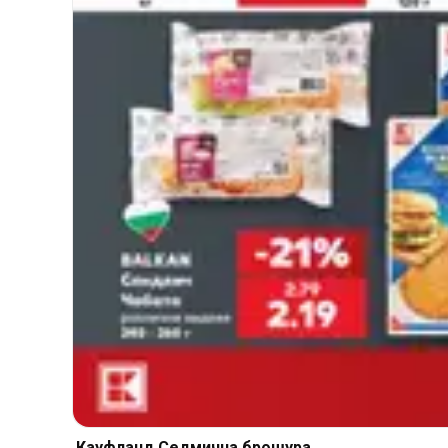
Кауфланд Cедмична брошура