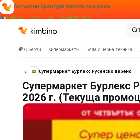
Актуални брошури винаги под ръка
Добавете в Chrome – БЕЗПЛАТНО
Оферти
Хипермаркети
Бяла и черна техника
Супермаркет Бурлекс Русенско варено
Супермаркет Бурлекс Р
2026 г. (Текуща промоц