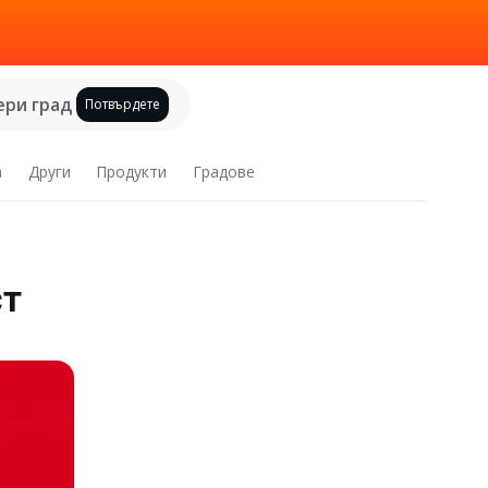
ри град
Потвърдете
а
Други
Продукти
Градове
ст