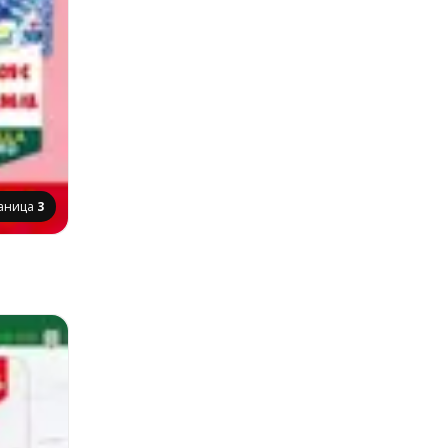
аница
3