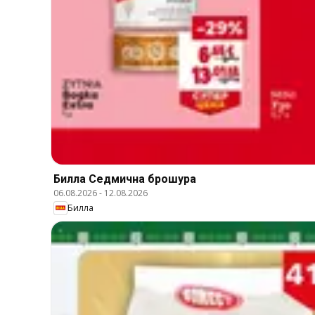
Билла Cедмична брошура
06.08.2026
-
12.08.2026
Билла