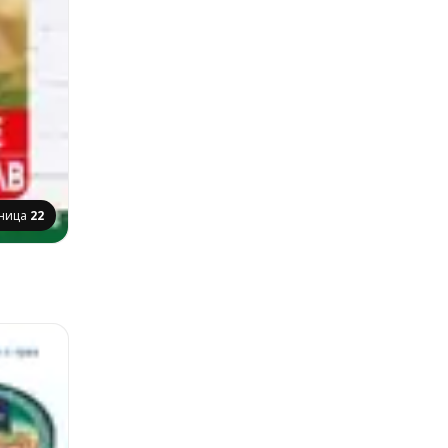
ница
22