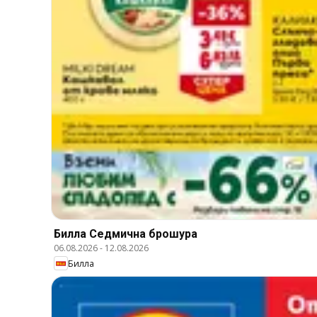
Билла Cедмична брошура
06.08.2026
-
12.08.2026
Билла