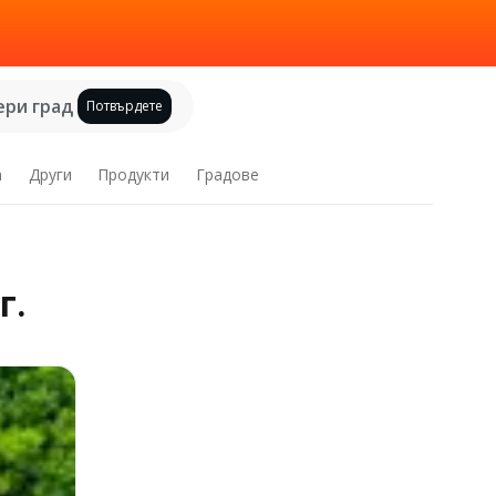
ри град
Потвърдете
а
Други
Продукти
Градове
г.