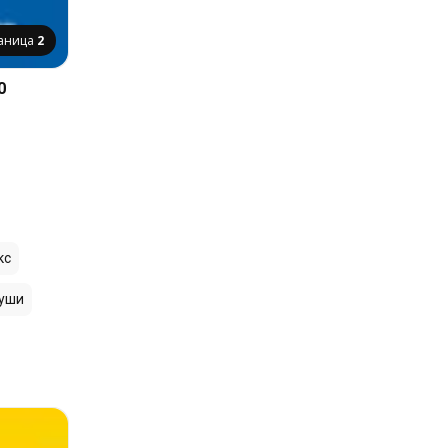
аница
2
0
кс
уши