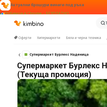
Актуални брошури винаги под ръка
Добавете в Chrome – БЕЗПЛАТНО
Оферти
Хипермаркети
Бяла и черна техника
Супермаркет Бурлекс Наденица
Супермаркет Бурлекс На
(Текуща промоция)