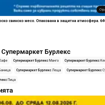
Стр
рско свинско месо. Опакована в защитна атмосфера. 64
е Супермаркет Бурлекс
Кафе
Супермаркет Бурлекс
Манго
Супермаркет Бурлекс
Ке
Баница
Супермаркет Бурлекс
Леща
Супермаркет Бурлекс
С
лекс
Пица
ията