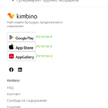
Най-новите брошури, предложения и
намаления
Изтегли в
Изтегли в
Изтегли в
Kimbino
FAQ
Контакт
Съобщи за съдържание
Градове