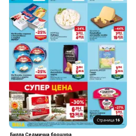
Страница
16
Билла Cедмична брошура