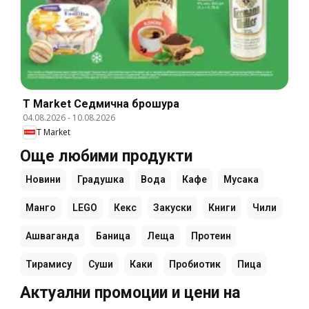
T Market Cедмична брошура
04.08.2026
-
10.08.2026
T Market
Още любими продукти
Новини
Градушка
Вода
Кафе
Мусака
Манго
LEGO
Кекс
Закуски
Книги
Чили
Ашваганда
Баница
Леща
Протеин
Тирамису
Суши
Каки
Пробиотик
Пица
Актуални промоции и цени на