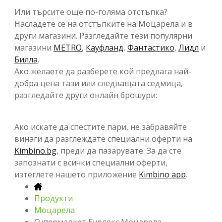
Или търсите още по-голяма отстъпка?
Насладете се на отстъпките на Моцарела и в
други магазини. Разгледайте тези популярни
магазини
METRO
,
Кауфланд
,
Фантастико
,
Лидл
и
Билла
.
Ако желаете да разберете кой предлага най-
добра цена тази или следващата седмица,
разгледайте други онлайн брошури:
Ако искате да спестите пари, не забравяйте
винаги да разглеждате специални оферти на
Kimbino.bg
, преди да пазарувате. За да сте
запознати с всички специални оферти,
изтеглете нашето приложение
Kimbino app
.
Продукти
Моцарела
Супермаркет Бурлекс Моцарела