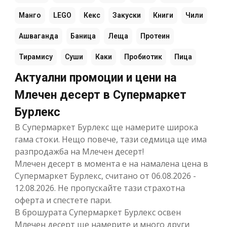
Манго
LEGO
Кекс
Закуски
Книги
Чили
Ашваганда
Баница
Леща
Протеин
Тирамису
Суши
Каки
Пробиотик
Пица
Актуални промоции и цени на
Млечен десерт в Супермаркет
Бурлекс
В Супермаркет Бурлекс ще намерите широка
гама стоки. Нещо повече, тази седмица ще има
разпродажба на Млечен десерт!
Млечен десерт в момента е на намалена цена в
Супермаркет Бурлекс, считано от 06.08.2026 -
12.08.2026. Не пропускайте тази страхотна
оферта и спестете пари.
В брошурата Супермаркет Бурлекс освен
Млечен десерт ще намерите и много други