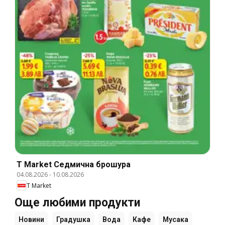
T Market Cедмична брошура
04.08.2026
-
10.08.2026
T Market
Още любими продукти
Новини
Градушка
Вода
Кафе
Мусака