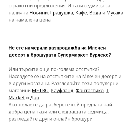
страхотни предложения. И тази седмица са
налични
Новини
,
Градушка
,
Кафе
,
Вода
и
Мусака
на намалена цена!
Не сте намерили разпродажба на Млечен
десерт в брошурата Супермаркет Бурлекс?
Или търсите още по-голяма отстъпка?
Насладете се на отстъпките на Млечен десерт и
в други магазини. Разгледайте тези популярни
магазини
METRO
,
Кауфланд
,
Фантастико
,
T
Market
и
Дар
.
Ако желаете да разберете кой предлага най-
добра цена тази или следващата седмица,
разгледайте други онлайн брошури: