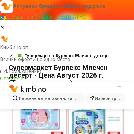
Актуални брошури винаги под ръка
Добавете в Chrome – БЕЗПЛАТНО
Кимбино ап
Супермаркет Бурлекс Млечен десерт
Всички оферти на едно място
Супермаркет Бурлекс Млечен
(14,1 хил. оценки)
десерт - Цена Август 2026 г.
Отворете
(Текуща промоция)
Търсене на магазини, категории, продукти...
Избери град