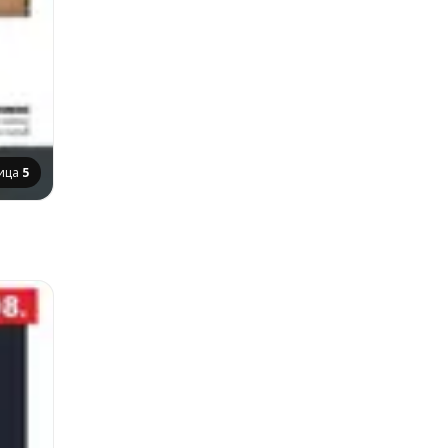
ица
5