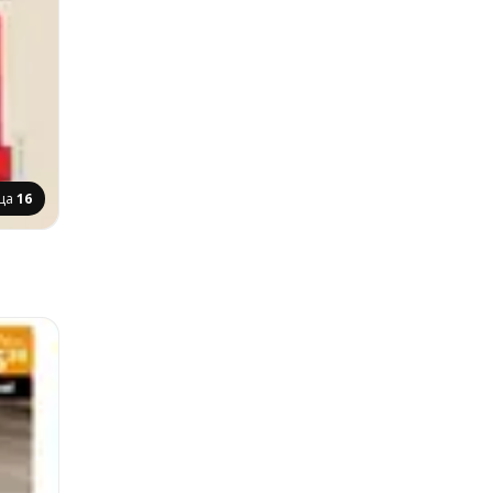
ца
16