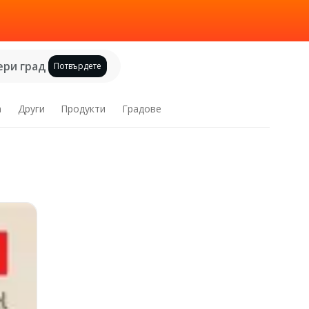
ри град
Потвърдете
а
Други
Продукти
Градове