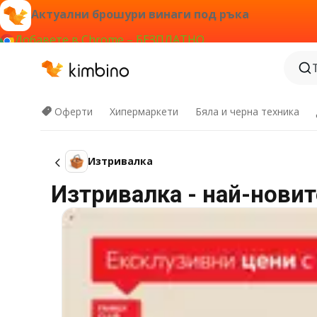
Актуални брошури винаги под ръка
Добавете в Chrome – БЕЗПЛАТНО
Оферти
Хипермаркети
Бяла и черна техника
Изтривалка
Изтривалка - най-новит