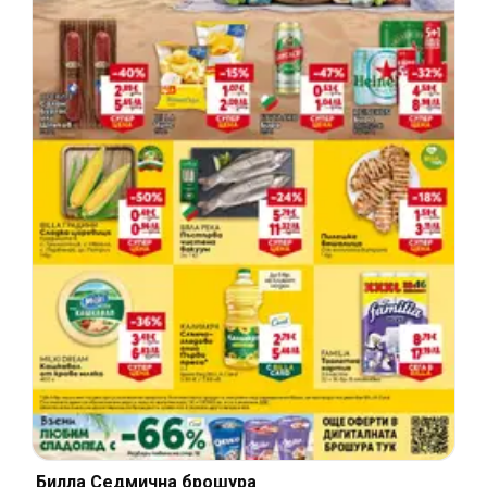
Билла Cедмична брошура