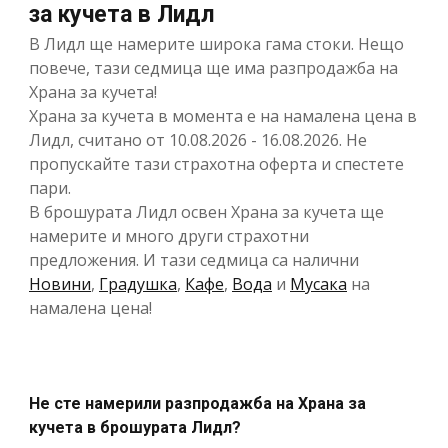
за кучета в Лидл
В Лидл ще намерите широка гама стоки. Нещо
повече, тази седмица ще има разпродажба на
Храна за кучета!
Храна за кучета в момента е на намалена цена в
Лидл, считано от 10.08.2026 - 16.08.2026. Не
пропускайте тази страхотна оферта и спестете
пари.
В брошурата Лидл освен Храна за кучета ще
намерите и много други страхотни
предложения. И тази седмица са налични
Новини
,
Градушка
,
Кафе
,
Вода
и
Мусака
на
намалена цена!
Не сте намерили разпродажба на Храна за
кучета в брошурата Лидл?