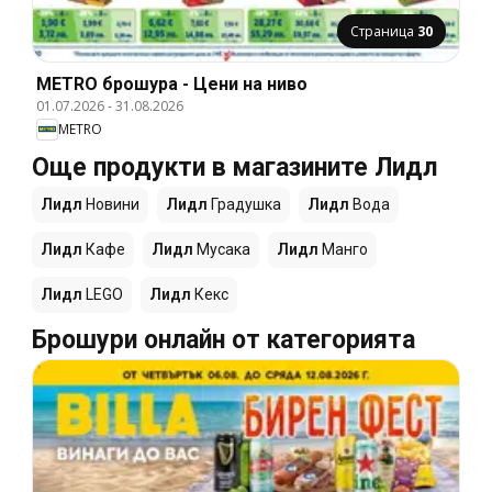
Страница
30
METRO брошура - Цени на ниво
01.07.2026
-
31.08.2026
METRO
Още продукти в магазините Лидл
Лидл
Новини
Лидл
Градушка
Лидл
Вода
Лидл
Кафе
Лидл
Мусака
Лидл
Манго
Лидл
LEGO
Лидл
Кекс
Брошури онлайн от категорията