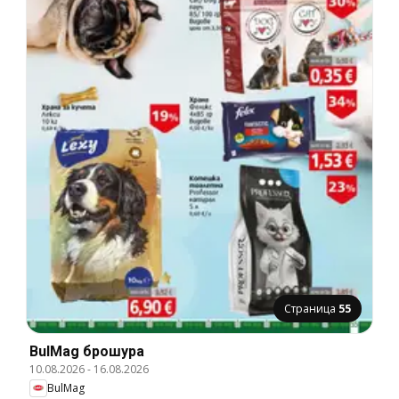
Страница
55
BulMag брошура
10.08.2026
-
16.08.2026
BulMag