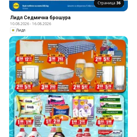
Страница
36
Лидл Cедмична брошура
10.08.2026
-
16.08.2026
Лидл