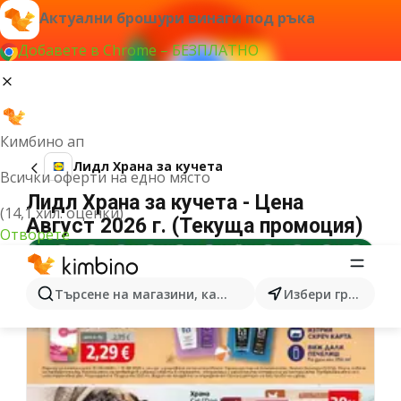
Актуални брошури винаги под ръка
Добавете в Chrome – БЕЗПЛАТНО
Кимбино ап
Лидл Храна за кучета
Всички оферти на едно място
Лидл Храна за кучета - Цена
(14,1 хил. оценки)
Август 2026 г. (Текуща промоция)
Отворете
Търсене на магазини, категории, продукти...
Избери град