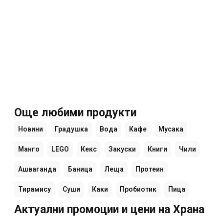
Още любими продукти
Новини
Градушка
Вода
Кафе
Мусака
Манго
LEGO
Кекс
Закуски
Книги
Чили
Ашваганда
Баница
Леща
Протеин
Тирамису
Суши
Каки
Пробиотик
Пица
Актуални промоции и цени на Храна