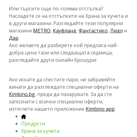
Или търсите още по-голяма отстъпка?
Насладете се на отстъпките на Храна за кучета и
в други магазини. Разгледайте тези популярни
магазини
METRO
,
Кауфланд
,
Фантастико
,
Лидл
и
Дар
.
Ако желаете да разберете кой предлага най-
добра цена тази или следващата седмица,
разгледайте други онлайн брошури:
Ако искате да спестите пари, не забравяйте
винаги да разглеждате специални оферти на
Kimbino.bg
, преди да пазарувате. За да сте
запознати с всички специални оферти,
изтеглете нашето приложение
Kimbino app
.
Продукти
Храна за кучета