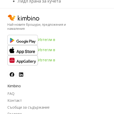
Лидл Храна за кучета
Най-новите брошури, предложения и
намаления
Изтегли в
Изтегли в
Изтегли в
Kimbino
FAQ
Контакт
Съобщи за съдържание
Градове