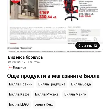
Страница
12
Виденов брошура
01.08.2026
-
31.08.2026
Виденов
Още продукти в магазините Билла
Билла
Новини
Билла
Градушка
Билла
Вода
Билла
Кафе
Билла
Мусака
Билла
Манго
Билла
LEGO
Билла
Кекс