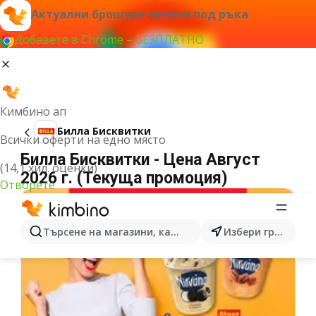
Актуални брошури винаги под ръка
Добавете в Chrome – БЕЗПЛАТНО
Кимбино ап
Билла Бисквитки
Всички оферти на едно място
Билла Бисквитки - Цена Август
(14,1 хил. оценки)
2026 г. (Текуща промоция)
Отворете
Търсене на магазини, категории, продукти...
Избери град