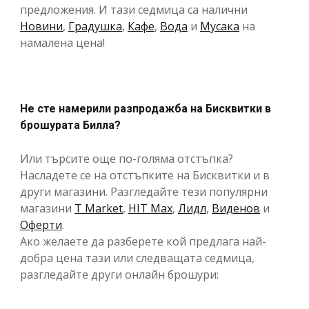
предложения. И тази седмица са налични
Новини
,
Градушка
,
Кафе
,
Вода
и
Мусака
на
намалена цена!
Не сте намерили разпродажба на Бисквитки в
брошурата Билла?
Или търсите още по-голяма отстъпка?
Насладете се на отстъпките на Бисквитки и в
други магазини. Разгледайте тези популярни
магазини
T Market
,
HIT Max
,
Лидл
,
Виденов
и
Оферти
.
Ако желаете да разберете кой предлага най-
добра цена тази или следващата седмица,
разгледайте други онлайн брошури: