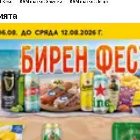
t
Кекс
KAM market
Закуски
KAM market
Леща
ията