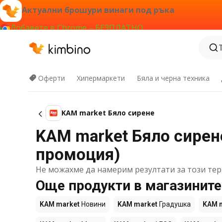
Актуални брошури винаги под ръка
Добавете в Chrome – БЕЗПЛАТНО
Оферти
Хипермаркети
Бяла и черна техника
KAM market Бяло сирене
KAM market Бяло сирене
промоция)
Не можахме да намерим резултати за този тер
Още продукти в магазинит
KAM market
Новини
KAM market
Градушка
KAM 