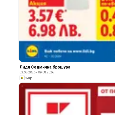
Лидл Cедмична брошура
03.08.2026
-
09.08.2026
Лидл