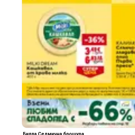
Билла Cедмична брошура