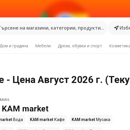
Търсене на магазини, категории, продукти...
Избе
Дом и градина
Мебели
Дрехи, обувки и спорт
Козметик
 - Цена Август 2026 г. (Тек
мин.
е KAM market
market
Вода
KAM market
Кафе
KAM market
Мусака