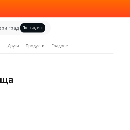
ри град
Потвърдете
а
Други
Продукти
Градове
уща