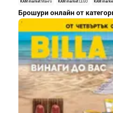
KAM market
Манго
KAM market
LEGO
KAM marke
Брошури онлайн от категор