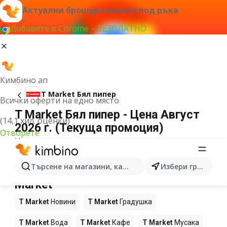
Актуални брошури винаги под ръка
Добавете в Chrome – БЕЗПЛАТНО
Кимбино ап
T Market Бял пипер
Всички оферти на едно място
T Market Бял пипер - Цена Август
(14,1 хил. оценки)
2026 г. (Текуща промоция)
Отворете
Не можахме да намерим резултати за този
термин.
Още продукти в магазините T
Търсене на магазини, категории, продукти...
Избери град
Market
T Market
Новини
T Market
Градушка
T Market
Вода
T Market
Кафе
T Market
Мусака