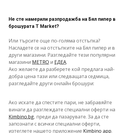
Не сте намерили разпродажба на Бял пипер в
брошурата T Market?
Или търсите още по-голяма отстъпка?
Насладете се на отстъпките на Бял пипер и в
други магазини. Разгледайте тези популярни
магазини
METRO
и
ЕДЕА
.
Ако желаете да разберете кой предлага най-
добра цена тази или следващата седмица,
разгледайте други онлайн брошури:
Ако искате да спестите пари, не забравяйте
винаги да разглеждате специални оферти на
Kimbino.bg
, преди да пазарувате. За да сте
запознати с всички специални оферти,
изтеглете нашето приложение
Kimbino app
.