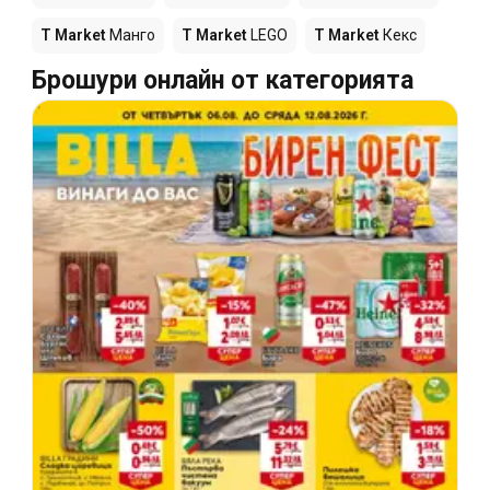
T Market
Манго
T Market
LEGO
T Market
Кекс
Брошури онлайн от категорията