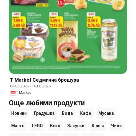
T Market Cедмична брошура
04.08.2026
-
10.08.2026
T Market
Още любими продукти
Новини
Градушка
Вода
Кафе
Мусака
Манго
LEGO
Кекс
Закуски
Книги
Чили