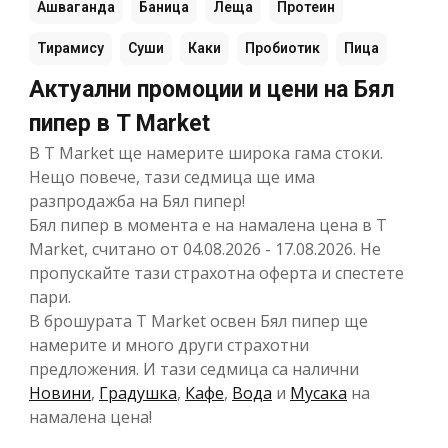
Ашваганда
Баница
Леща
Протеин
Тирамису
Суши
Каки
Пробиотик
Пица
Актуални промоции и цени на Бял
пипер в T Market
В T Market ще намерите широка гама стоки.
Нещо повече, тази седмица ще има
разпродажба на Бял пипер!
Бял пипер в момента е на намалена цена в T
Market, считано от 04.08.2026 - 17.08.2026. Не
пропускайте тази страхотна оферта и спестете
пари.
В брошурата T Market освен Бял пипер ще
намерите и много други страхотни
предложения. И тази седмица са налични
Новини
,
Градушка
,
Кафе
,
Вода
и
Мусака
на
намалена цена!