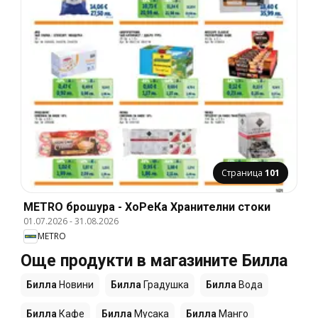
Страница
101
METRO брошура - ХоРеКа Хранителни стоки
01.07.2026
-
31.08.2026
METRO
Още продукти в магазините Билла
Билла
Новини
Билла
Градушка
Билла
Вода
Билла
Кафе
Билла
Мусака
Билла
Манго