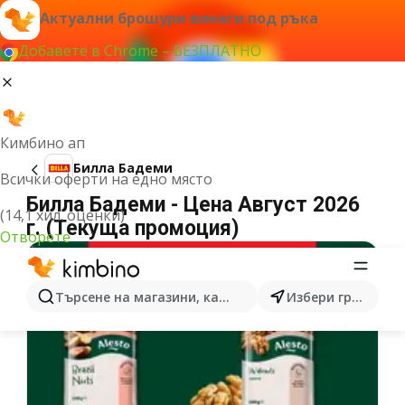
Актуални брошури винаги под ръка
Добавете в Chrome – БЕЗПЛАТНО
Кимбино ап
Билла Бадеми
Всички оферти на едно място
Билла Бадеми - Цена Август 2026
(14,1 хил. оценки)
г. (Текуща промоция)
Отворете
Търсене на магазини, категории, продукти...
Избери град