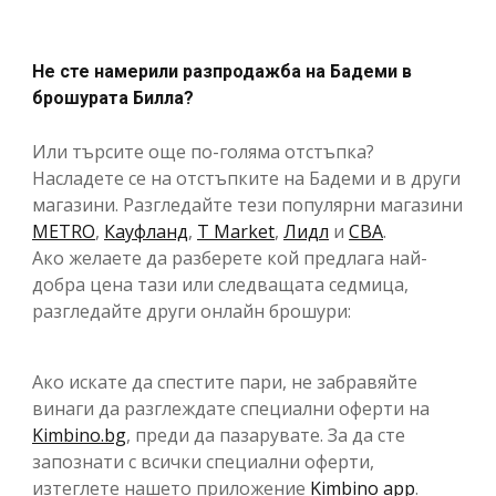
Не сте намерили разпродажба на Бадеми в
брошурата Билла?
Или търсите още по-голяма отстъпка?
Насладете се на отстъпките на Бадеми и в други
магазини. Разгледайте тези популярни магазини
METRO
,
Кауфланд
,
T Market
,
Лидл
и
CBA
.
Ако желаете да разберете кой предлага най-
добра цена тази или следващата седмица,
разгледайте други онлайн брошури:
Ако искате да спестите пари, не забравяйте
винаги да разглеждате специални оферти на
Kimbino.bg
, преди да пазарувате. За да сте
запознати с всички специални оферти,
изтеглете нашето приложение
Kimbino app
.