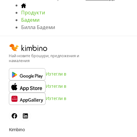
Продукти
Бадеми
Билла Бадеми
Най-новите брошури, предложения и
намаления
Изтегли в
Изтегли в
Изтегли в
Kimbino