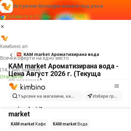
Актуални брошури винаги под ръка
Добавете в Chrome – БЕЗПЛАТНО
Кимбино ап
KAM market Ароматизирана вода
Всички оферти на едно място
KAM market Ароматизирана вода -
(14,1 хил. оценки)
Цена Август 2026 г. (Текуща
Отворете
промоция)
Не можахме да намерим резултати за този
термин.
Търсене на магазини, категории, продукти...
Избери град
Още продукти в магазините KAM
market
KAM market
Кафе
KAM market
Вода