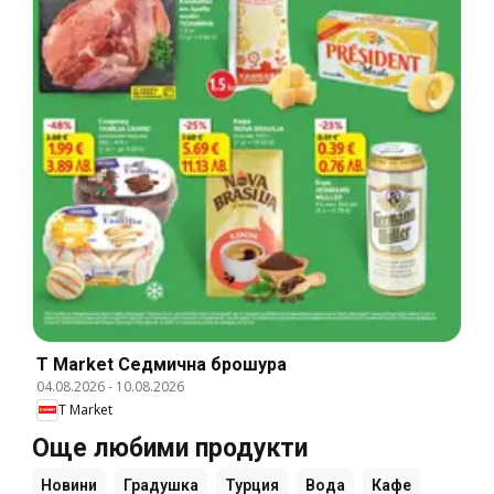
T Market Cедмична брошура
04.08.2026
-
10.08.2026
T Market
Още любими продукти
Новини
Градушка
Турция
Вода
Кафе