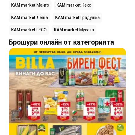
KAM market
Манго
KAM market
Кекс
KAM market
Леща
KAM market
Градушка
KAM market
LEGO
KAM market
Мусака
Брошури онлайн от категорията