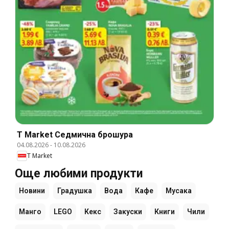
T Market Cедмична брошура
04.08.2026
-
10.08.2026
T Market
Още любими продукти
Новини
Градушка
Вода
Кафе
Мусака
Манго
LEGO
Кекс
Закуски
Книги
Чили