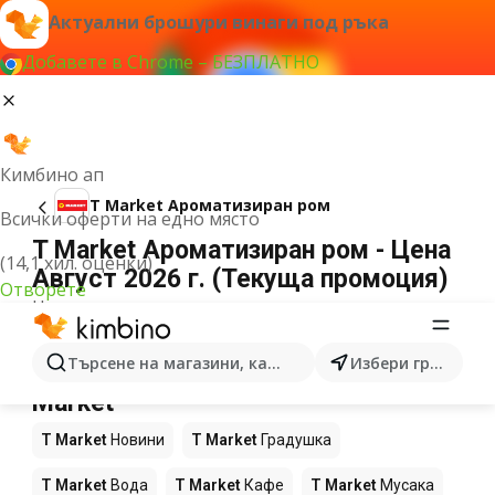
Актуални брошури винаги под ръка
Добавете в Chrome – БЕЗПЛАТНО
Кимбино ап
T Market Ароматизиран ром
Всички оферти на едно място
T Market Ароматизиран ром - Цена
(14,1 хил. оценки)
Август 2026 г. (Текуща промоция)
Отворете
Не можахме да намерим резултати за този
термин.
Още продукти в магазините T
Търсене на магазини, категории, продукти...
Избери град
Market
T Market
Новини
T Market
Градушка
T Market
Вода
T Market
Кафе
T Market
Мусака