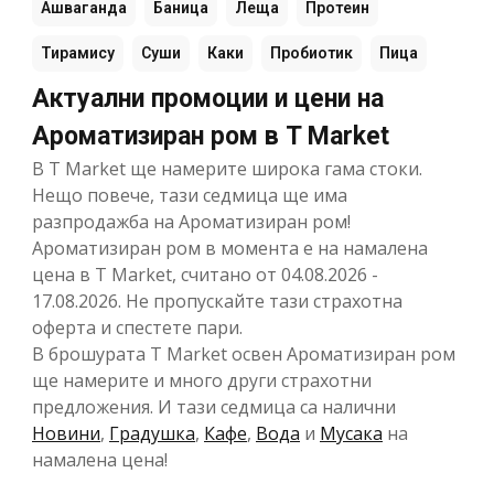
Ашваганда
Баница
Леща
Протеин
Тирамису
Суши
Каки
Пробиотик
Пица
Актуални промоции и цени на
Ароматизиран ром в T Market
В T Market ще намерите широка гама стоки.
Нещо повече, тази седмица ще има
разпродажба на Ароматизиран ром!
Ароматизиран ром в момента е на намалена
цена в T Market, считано от 04.08.2026 -
17.08.2026. Не пропускайте тази страхотна
оферта и спестете пари.
В брошурата T Market освен Ароматизиран ром
ще намерите и много други страхотни
предложения. И тази седмица са налични
Новини
,
Градушка
,
Кафе
,
Вода
и
Мусака
на
намалена цена!