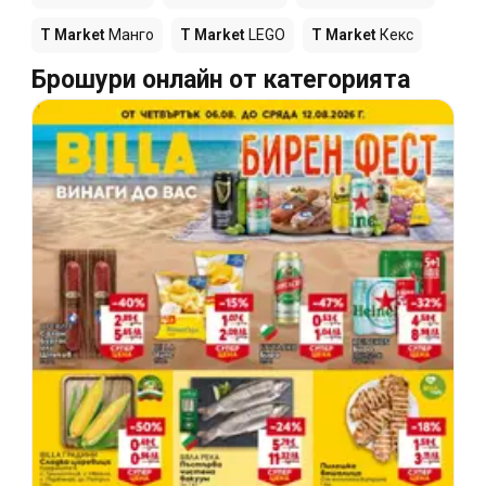
T Market
Манго
T Market
LEGO
T Market
Кекс
Брошури онлайн от категорията