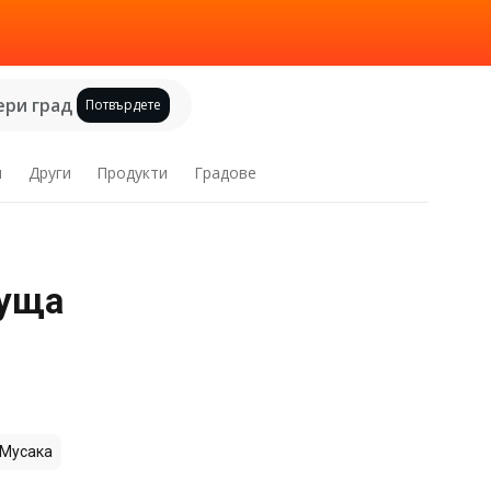
ри град
Потвърдете
и
Други
Продукти
Градове
куща
Мусака