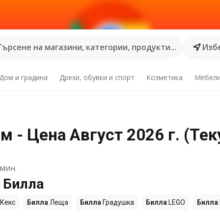
Търсене на магазини, категории, продукти...
Избе
Дом и градина
Дрехи, обувки и спорт
Козметика
Мебел
 - Цена Август 2026 г. (Те
мин.
 Билла
Кекс
Билла
Леща
Билла
Градушка
Билла
LEGO
Билла