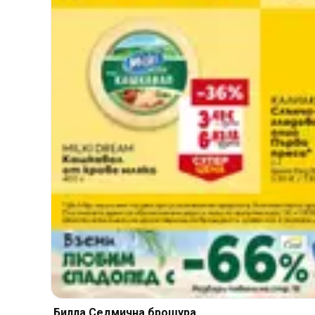
Билла Cедмична брошура