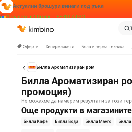
Актуални брошури винаги под ръка
Добавете в Chrome – БЕЗПЛАТНО
Оферти
Хипермаркети
Бяла и черна техника
Билла Ароматизиран ром
Билла Ароматизиран ром
промоция)
Не можахме да намерим резултати за този тер
Още продукти в магазините
Билла
Кафе
Билла
Вода
Билла
Манго
Билла