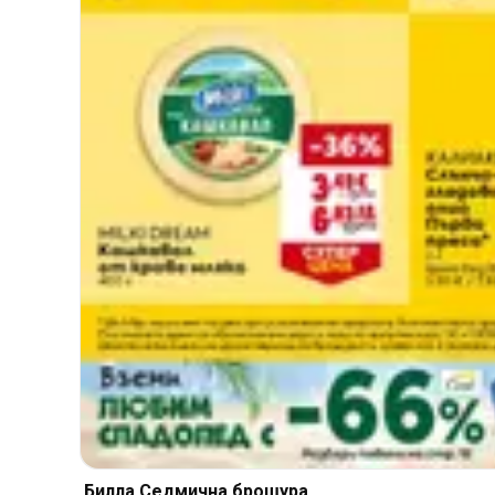
Билла Cедмична брошура