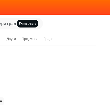
ри град
Потвърдете
и
Други
Продукти
Градове
а