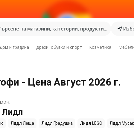
Търсене на магазини, категории, продукти...
Избе
Дом и градина
Дрехи, обувки и спорт
Козметика
Мебел
фи - Цена Август 2026 г.
мин.
е Лидл
кс
Лидл
Леща
Лидл
Градушка
Лидл
LEGO
Лидл
Мусак