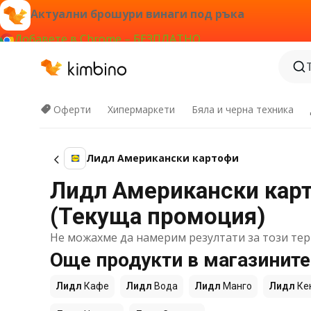
Актуални брошури винаги под ръка
Добавете в Chrome – БЕЗПЛАТНО
Оферти
Хипермаркети
Бяла и черна техника
Лидл Американски картофи
Лидл Американски карто
(Текуща промоция)
Не можахме да намерим резултати за този тер
Още продукти в магазинит
Лидл
Кафе
Лидл
Вода
Лидл
Манго
Лидл
Ке