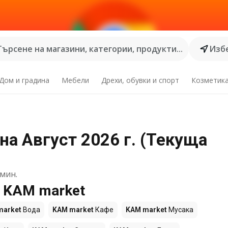
Търсене на магазини, категории, продукти...
Избе
Дом и градина
Мебели
Дрехи, обувки и спорт
Козметик
на Август 2026 г. (Текуща
мин.
е KAM market
market
Вода
KAM market
Кафе
KAM market
Мусака