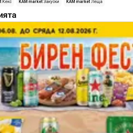
t
Кекс
KAM market
Закуски
KAM market
Леща
ията