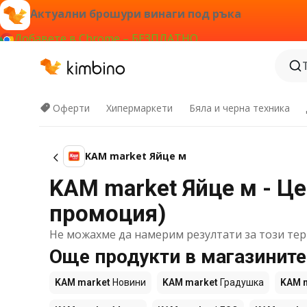
Актуални брошури винаги под ръка
Добавете в Chrome – БЕЗПЛАТНО
Оферти
Хипермаркети
Бяла и черна техника
KAM market Яйце м
KAM market Яйце м - Це
промоция)
Не можахме да намерим резултати за този тер
Още продукти в магазинит
KAM market
Новини
KAM market
Градушка
KAM 