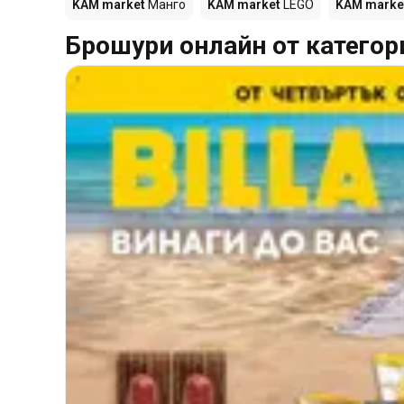
KAM market
Манго
KAM market
LEGO
KAM marke
Брошури онлайн от категор