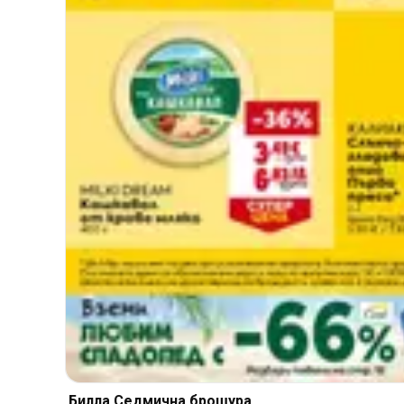
Билла Cедмична брошура