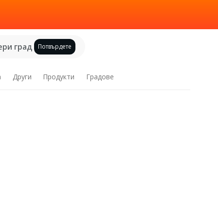
ри град
Потвърдете
а
Други
Продукти
Градове