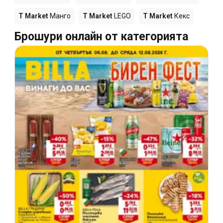
T Market
Манго
T Market
LEGO
T Market
Кекс
Брошури онлайн от категорията