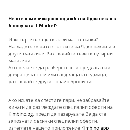
Не сте намерили разпродажба на Ядки пекан в
брошурата T Market?
Или търсите още по-голяма отстъпка?
Насладете се на отстъпките на Ядки пекан и в
други магазини. Разгледайте тези популярни
магазини .
Ако желаете да разберете кой предлага най-
добра цена тази или следващата седмица,
разгледайте други онлайн брошури:
Ако искате да спестите пари, не забравяйте
винаги да разглеждате специални оферти на
Kimbino.bg
, преди да пазарувате. За да сте
запознати с всички специални оферти,
изтеглете нашето приложение
Kimbino app
.