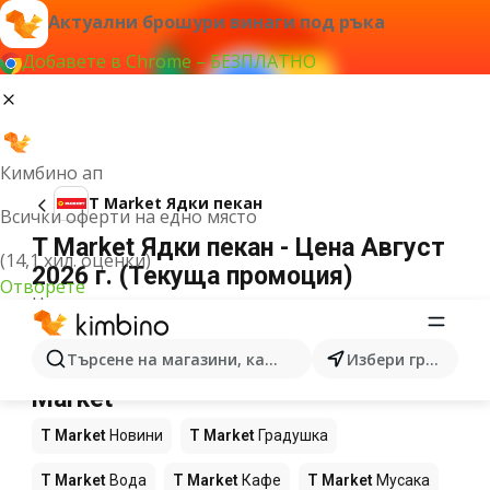
Актуални брошури винаги под ръка
Добавете в Chrome – БЕЗПЛАТНО
Кимбино ап
T Market Ядки пекан
Всички оферти на едно място
T Market Ядки пекан - Цена Август
(14,1 хил. оценки)
2026 г. (Текуща промоция)
Отворете
Не можахме да намерим резултати за този
термин.
Още продукти в магазините T
Търсене на магазини, категории, продукти...
Избери град
Market
T Market
Новини
T Market
Градушка
T Market
Вода
T Market
Кафе
T Market
Мусака