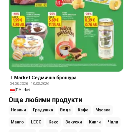
T Market Cедмична брошура
04.08.2026
-
10.08.2026
T Market
Още любими продукти
Новини
Градушка
Вода
Кафе
Мусака
Манго
LEGO
Кекс
Закуски
Книги
Чили