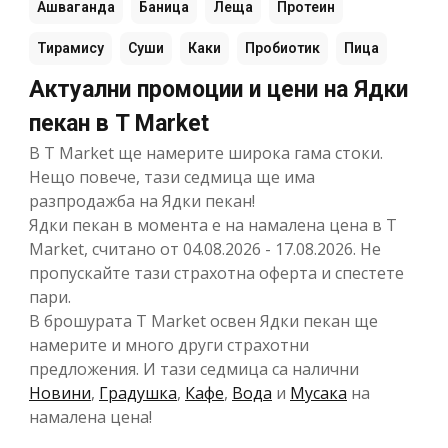
Ашваганда
Баница
Леща
Протеин
Тирамису
Суши
Каки
Пробиотик
Пица
Актуални промоции и цени на Ядки
пекан в T Market
В T Market ще намерите широка гама стоки.
Нещо повече, тази седмица ще има
разпродажба на Ядки пекан!
Ядки пекан в момента е на намалена цена в T
Market, считано от 04.08.2026 - 17.08.2026. Не
пропускайте тази страхотна оферта и спестете
пари.
В брошурата T Market освен Ядки пекан ще
намерите и много други страхотни
предложения. И тази седмица са налични
Новини
,
Градушка
,
Кафе
,
Вода
и
Мусака
на
намалена цена!