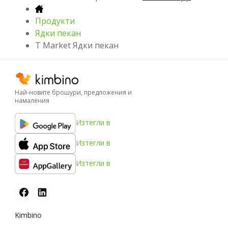
Продукти
Ядки пекан
T Market Ядки пекан
Най-новите брошури, предложения и
намаления
Изтегли в
Изтегли в
Изтегли в
Kimbino