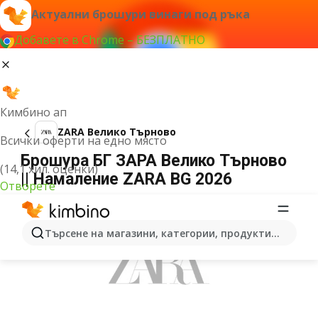
Актуални брошури винаги под ръка
Добавете в Chrome – БЕЗПЛАТНО
Кимбино ап
ZARA Велико Търново
Всички оферти на едно място
Брошура БГ ЗАРА Велико Търново
(14,1 хил. оценки)
|| Hамаление ZARA BG 2026
Отворете
РЕКЛАМА
Търсене на магазини, категории, продукти...