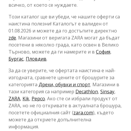
всичко, от което се нуждаете.
Този каталог ще ви убеди, че нашите оферти са
наистина полезни! Каталогът е валиден от
01.08.2026 и можете да го достъпите директно
zde
. Магазини от веригата ZARA могат да бъдат
посетени в няколко града, като освен в Велико
Търново, можете да ги намерите и в
София
,
Бургас
,
Пловдив
.
За да се уверите, че офертата наистина е най-
изгодната, сравнете цените от брошурите за
категорията
Дрехи, обувки и спорт
. Магазини в
тази категория са например
Decathlon
,
Sinsay
,
ZARA
,
Kik
,
Pepco
. Ако сте си избрали продукт от
ZARA, но не го откривате в актуалната брошура,
посетете официалния сайт (
zara.com
), където
можете да откриете допълнителна
информация.