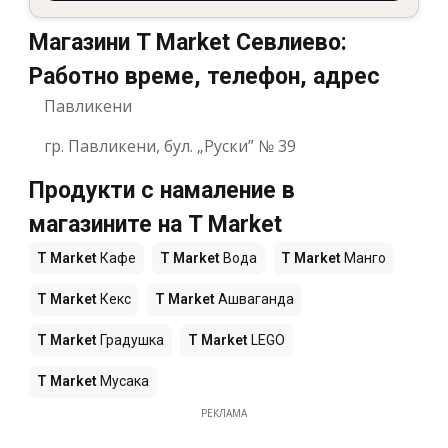
Магазини T Market Севлиево:
Работно време, телефон, адрес
Павликени
гр. Павликени, бул. „Руски” № 39
Продукти с намаление в
магазините на T Market
T Market
Кафе
T Market
Вода
T Market
Манго
T Market
Кекс
T Market
Ашваганда
T Market
Градушка
T Market
LEGO
T Market
Мусака
РЕКЛАМА