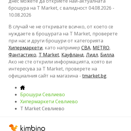
днес можете да откриете най-актуалната
брошура на T Market, с валидност 04.08.2026 -
10.08.2026
В случай че не откривате всичко, от което се
нуждаете в брошурата на T Market, проверете
при нас и други брошури от категорията
Хипермаркети
, като например
CBA
,
METRO
,
Фантастико
,
T Market
,
Кауфланд
,
Лидл
,
Билла
.
Ако не сте открили информацията, която ви
интересува за T Market, проверете на
официалния сайт на магазина -
tmarket.bg
.
Брошури Севлиево
Хипермаркети Севлиево
T Market Севлиево