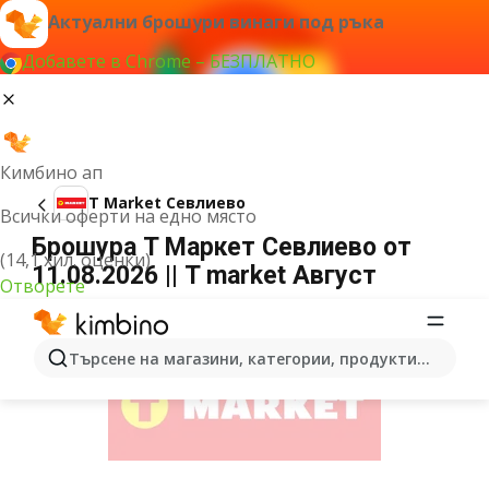
Актуални брошури винаги под ръка
Добавете в Chrome – БЕЗПЛАТНО
Кимбино ап
T Market Севлиево
Всички оферти на едно място
Брошура T Маркет Севлиево от
(14,1 хил. оценки)
11.08.2026 || T market Август
Отворете
РЕКЛАМА
Търсене на магазини, категории, продукти...