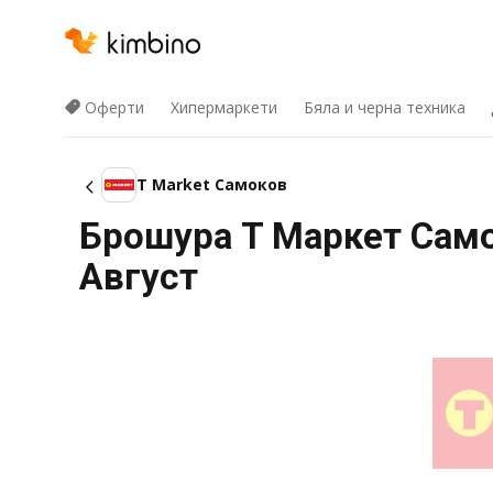
Оферти
Хипермаркети
Бяла и черна техника
T Market Самоков
Брошура T Маркет Самок
Август