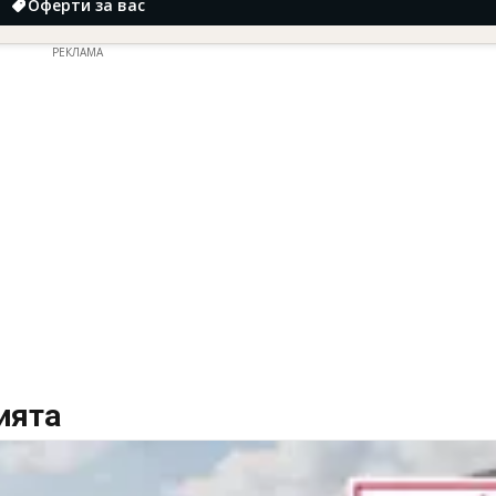
Оферти за вас
РЕКЛАМА
ията