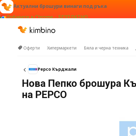
Актуални брошури винаги под ръка
Добавете в Chrome – БЕЗПЛАТНО
Оферти
Хипермаркети
Бяла и черна техника
Pepco Кърджали
Нова Пепко брошура Кър
на PEPCO