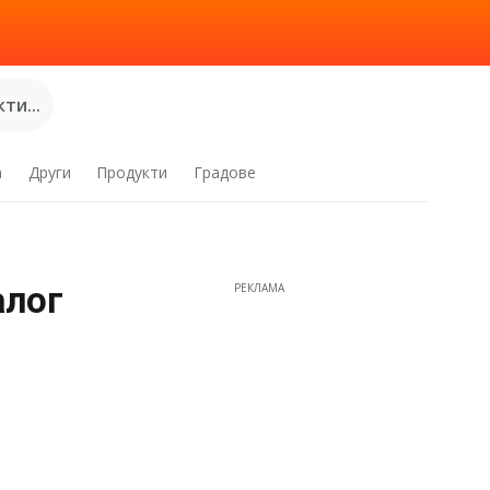
ти...
а
Други
Продукти
Градове
алог
РЕКЛАМА